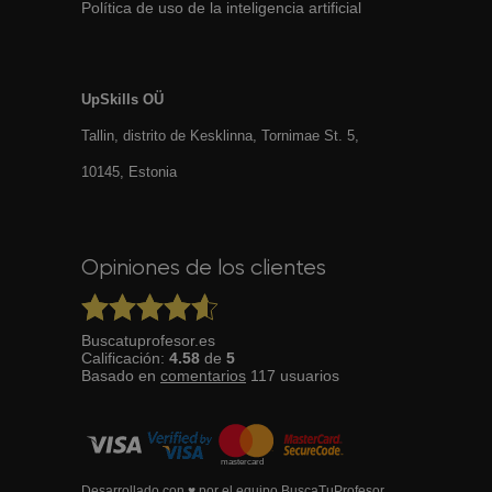
Política de uso de la inteligencia artificial
UpSkills OÜ
Tallin, distrito de Kesklinna, Tornimаe St. 5,
10145, Estonia
Opiniones de los clientes
Buscatuprofesor.es
Calificación:
4.58
de
5
Basado en
comentarios
117
usuarios
Desarrollado con ♥ por el equipo BuscaTuProfesor