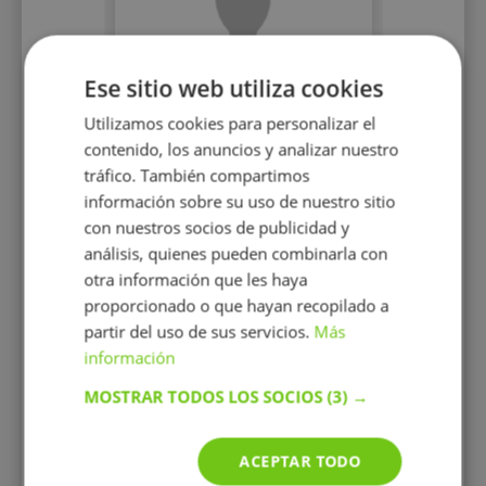
Ese sitio web utiliza cookies
Jonatan Romero
Utilizamos cookies para personalizar el
Carvajal
contenido, los anuncios y analizar nuestro
Enseño todas las asignaturas
tráfico. También compartimos
de la parte científico técnica
información sobre su uso de nuestro sitio
con nuestros socios de publicidad y
análisis, quienes pueden combinarla con
otra información que les haya
proporcionado o que hayan recopilado a
partir del uso de sus servicios.
Más
10 €/h
información
MOSTRAR TODOS LOS SOCIOS
(3) →
Mostrar perfil
ACEPTAR TODO