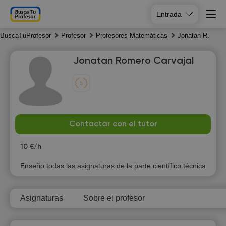
Entrada
BuscaTuProfesor
Profesor
Profesores Matemáticas
Jonatan R.
Jonatan Romero Carvajal
Su
Mo
Tu
We
Contactar con el tutor
9
10
11
12
10 €/h
Enseño todas las asignaturas de la parte científico técnica
Asignaturas
Sobre el profesor