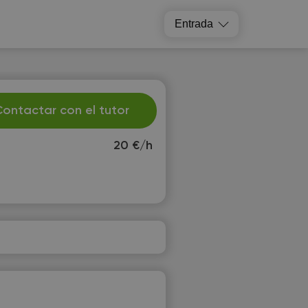
Entrada
ontactar con el tutor
20 €/h
e
Th
2
13