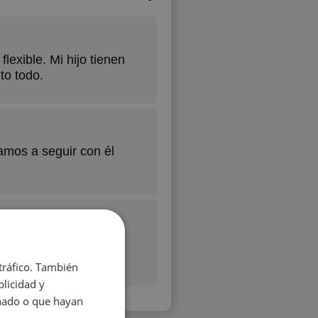
lexible. Mi hijo tienen
to todo.
mos a seguir con él
 tráfico. También
licidad y
onado o que hayan