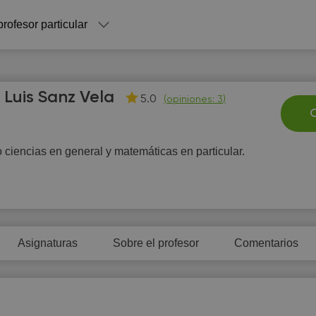
profesor particular
 Luis Sanz Vela
5.0
(
opiniones: 3
)
C
ciencias en general y matemáticas en particular.
Sa
Su
Mo
Tu
W
8
9
10
11
1
Asignaturas
Sobre el profesor
Comentarios