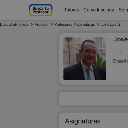
Tutores
Cómo funciona
Ser 
BuscaTuProfesor
Profesor
Profesores Matemáticas
José Luis S.
José
Enseño 
Fr
7
16:00
16:30
17:00
Asignaturas