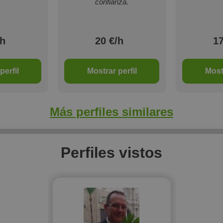
confianza.
/h
20 €/h
17
perfil
Mostrar perfil
Mostr
Más perfiles similares
Perfiles vistos