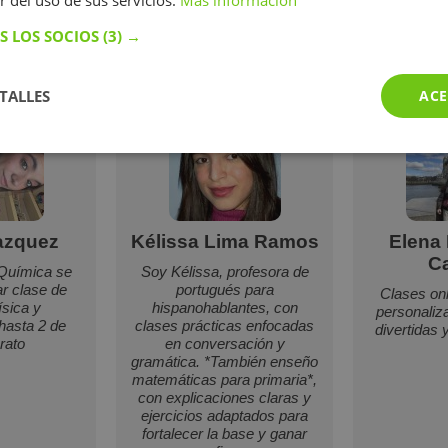
r del uso de sus servicios.
Más información
S LOS SOCIOS
(3) →
Perfiles similares
TALLES
ACE
azquez
Kélissa Lima Ramos
Elena
Ca
 Química se
Soy Kélissa, profesora de
ar clase de
portugués para
Clases onl
ísica y
hispanohablantes, con
personaliz
hasta 2 de
clases prácticas enfocadas
divertidas 
rato
en conversación y
gramática. *También enseño
matemáticas para primaria*,
con explicaciones claras y
ejercicios adaptados para
fortalecer la base y ganar