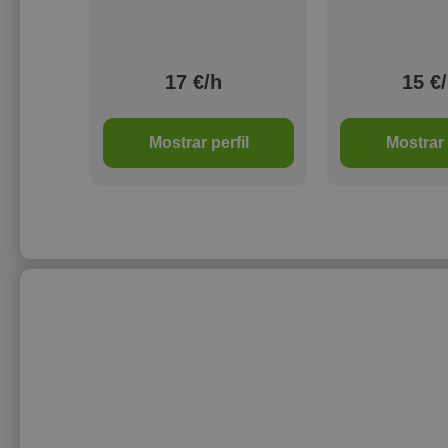
17 €/h
15 €
il
Mostrar perfil
Mostrar 