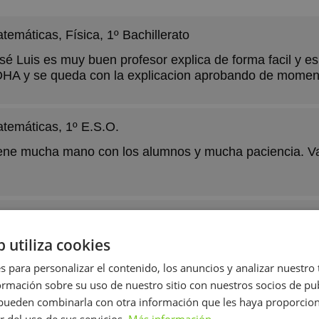
temáticas, Física
, 1º Bachillerato
sé Luis es muy buen profesor explica de forma facil y es f
HA y se queda con la explicacion aprobando de momen
temáticas
, 1º E.S.O.
ene mucha mano con los alumnos y mucha paciencia. Va
temáticas
, Para adultos
b utiliza cookies
edé contenta con el
s para personalizar el contenido, los anuncios y analizar nuestro
mación sobre su uso de nuestro sitio con nuestros socios de pub
s pueden combinarla con otra información que les haya proporci