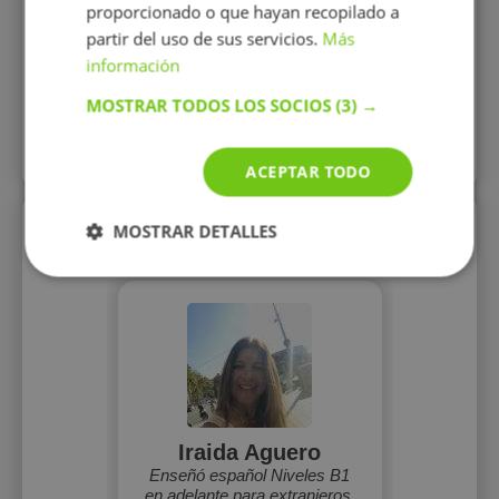
proporcionado o que hayan recopilado a
15 €/h
partir del uso de sus servicios.
Más
información
Mostrar perfil
MOSTRAR TODOS LOS SOCIOS
(3) →
Más perfiles similares
ACEPTAR TODO
Perfiles vistos
MOSTRAR DETALLES
Iraida Aguero
Enseñó español Niveles B1
en adelante para extranjeros,