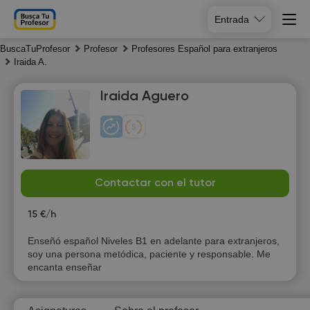
Entrada
BuscaTuProfesor
Profesor
Profesores Español para extranjeros
Iraida A.
Iraida Aguero
Th
Fr
Sa
Su
6
Contactar con el tutor
7
8
9
15 €/h
10:00
Enseñó español Niveles B1 en adelante para extranjeros,
10:30
soy una persona metódica, paciente y responsable. Me
encanta enseñar
11:00
11:30