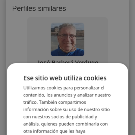
Perfiles similares
ej
José Barberá Verdugo
M
erio y
Soy una persona muy disciplinada,
Soy ital
Ese sitio web utiliza cookies
ertido y
me gusta ver como mis alumnos
teng
mí es un
avanzan y consiguen sus objetivos.
educaci
Utilizamos cookies para personalizar el
ofesión.
Me gusta mucho la naturaleza, mi
escolar
aficción es el deporte de orientación
estudi
contenido, los anuncios y analizar nuestro
del cual también suelo impartir
ayudá
tráfico. También compartimos
clases prácticas y teóricas.
temas 
información sobre su uso de nuestro sitio
Tambi
prop
con nuestros socios de publicidad y
auténti
análisis, quienes pueden combinarla con
otra información que les haya