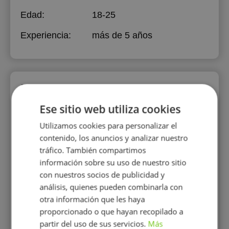
Edad:
18-25
Experiencia:
más de 5 años
Perfiles vistos
Ese sitio web utiliza cookies
Utilizamos cookies para personalizar el
contenido, los anuncios y analizar nuestro
tráfico. También compartimos
información sobre su uso de nuestro sitio
con nuestros socios de publicidad y
análisis, quienes pueden combinarla con
Andrea Bellido
otra información que les haya
Soy Cellista graduada del
Royal Birmingham
proporcionado o que hayan recopilado a
Conservatoire en Inglaterra y
partir del uso de sus servicios.
Más
doy clases particulates para