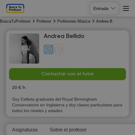
Entrada
BuscaTuProfesor
Profesor
Profesores Música
Andrea B.
Andrea Bellido
Th
Fr
Sa
Su
Contactar con el tutor
6
7
8
9
20 €/h
Soy Cellista graduada del Royal Birmingham
Conservatoire en Inglaterra y doy clases particulates para
todos los niveles y edades
Asignaturas
Sobre el profesor