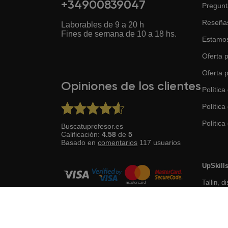
+34900839047
Pregunt
Reseña
Laborables de 9 a 20 h
Fines de semana de 10 a 18 hs.
Estamos
Oferta p
Oferta 
Opiniones de los clientes
Política
Política
Política 
Buscatuprofesor.es
Calificación:
4.58
de
5
Basado en
comentarios
117
usuarios
UpSkill
Tallin, d
Desarrollado con ♥ por el equipo BuscaTuProfesor
10145, E
Todos los derechos reservados ©
2014 - 2026