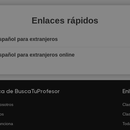
Enlaces rápidos
spañol para extranjeros
spañol para extranjeros online
ca de BuscaTuProfesor
En
osotros
Clas
os
Clas
unciona
Tod