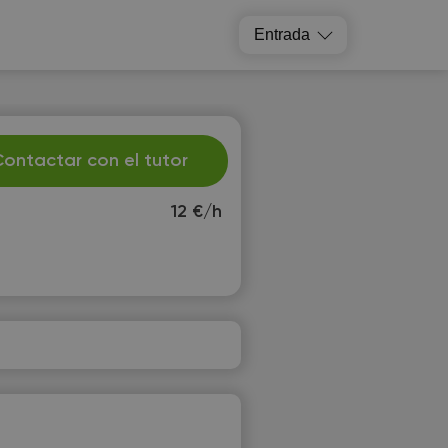
Entrada
ontactar con el tutor
12 €/h
e
Th
2
13