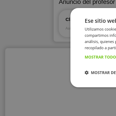
Anuncio del profesor
Clases de español para
Ese sitio we
Español para ex
Asignatura:
Utilizamos cookie
compartimos infor
análisis, quiene
recopilado a parti
MOSTRAR TODO
MOSTRAR DE