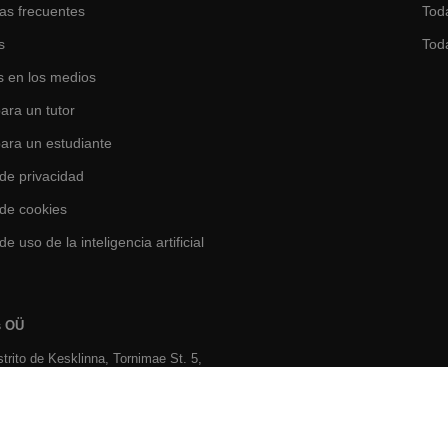
as frecuentes
Toda
s
Tod
 en los medios
ara un tutor
para un estudiante
 de privacidad
 de cookies
de uso de la inteligencia artificial
s OÜ
istrito de Kesklinna, Tornimаe St. 5,
stonia