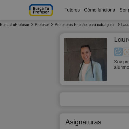
Tutores
Cómo funciona
Ser 
BuscaTuProfesor
Profesor
Profesores Español para extranjeros
Laur
Laur
Soy pro
alumnos
Fr
7
20:00
Asignaturas