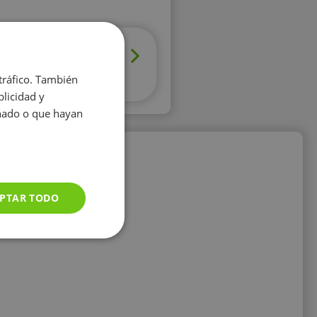
 tráfico. También
licidad y
onado o que hayan
PTAR TODO