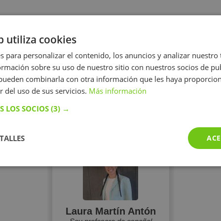
 extranjeros de todos los niveles (A1-C1)
b utiliza cookies
tranjeros
12 €/h
Precio
s para personalizar el contenido, los anuncios y analizar nuestro
mación sobre su uso de nuestro sitio con nuestros socios de pub
s pueden combinarla con otra información que les haya proporci
r del uso de sus servicios.
Más información
Perfiles vistos
S LOS SOCIOS
(3) →
TALLES
ACE
Laura Martín Antón