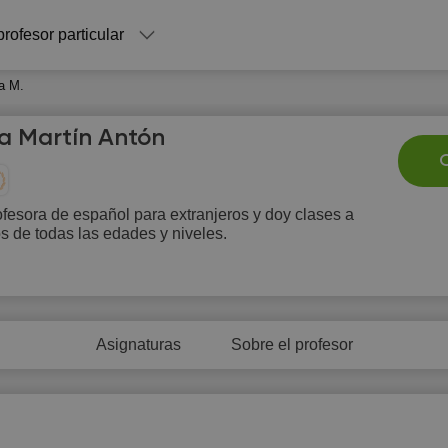
profesor particular
a M.
a Martín Antón
C
fesora de español para extranjeros y doy clases a
 de todas las edades y niveles.
Sa
Su
Mo
Tu
W
8
9
10
11
1
Asignaturas
Sobre el profesor