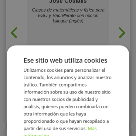
ro
José Cosialls
Achr
riencia
Clases de matemáticas y física para
Hola 
lar y en
ESO y Bachillerato con opción
med
vel de
bilingüe (inglés)
part
tativo
químic
adapta
cada est
práct
horario 
Ofrezco
Ese sitio web utiliza cookies
cono
Utilizamos cookies para personalizar el
14 €/h
contenido, los anuncios y analizar nuestro
h
tráfico. También compartimos
información sobre su uso de nuestro sitio
Mostrar perfil
con nuestros socios de publicidad y
análisis, quienes pueden combinarla con
otra información que les haya
Más perfiles similares
proporcionado o que hayan recopilado a
partir del uso de sus servicios.
Más
información