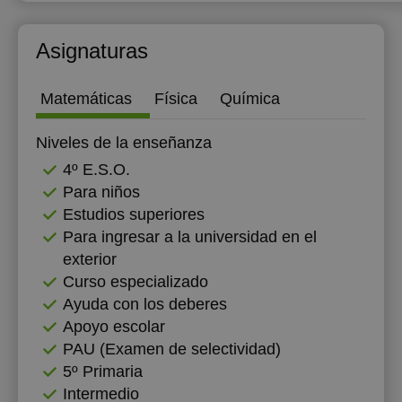
12:00
Asignaturas
16:00
16:30
Matemáticas
Física
Química
17:00
Niveles de la enseñanza
17:30
4º E.S.O.
Para niños
18:00
Estudios superiores
18:30
Para ingresar a la universidad en el
exterior
19:00
Curso especializado
19:30
Ayuda con los deberes
Apoyo escolar
20:00
PAU (Examen de selectividad)
5º Primaria
Intermedio