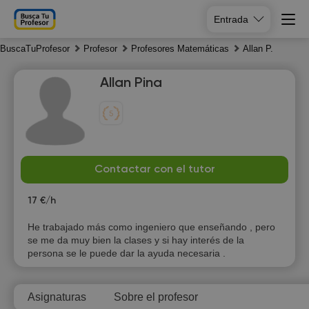
Entrada
BuscaTuProfesor
Profesor
Profesores Matemáticas
Allan P.
Allan Pina
Fr
Sa
Su
Mo
Contactar con el tutor
7
8
9
10
17 €/h
10:00
He trabajado más como ingeniero que enseñando , pero
se me da muy bien la clases y si hay interés de la
10:30
persona se le puede dar la ayuda necesaria .
11:00
Asignaturas
Sobre el profesor
11:30