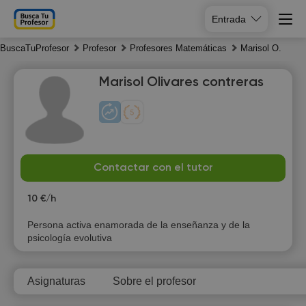
Entrada
BuscaTuProfesor
Profesor
Profesores Matemáticas
Marisol O.
Marisol Olivares contreras
Sa
Su
Mo
Tu
Contactar con el tutor
8
9
10
11
10 €/h
18:30
10:00
Persona activa enamorada de la enseñanza y de la
psicología evolutiva
19:00
10:30
19:30
11:00
Asignaturas
Sobre el profesor
20:00
11:30