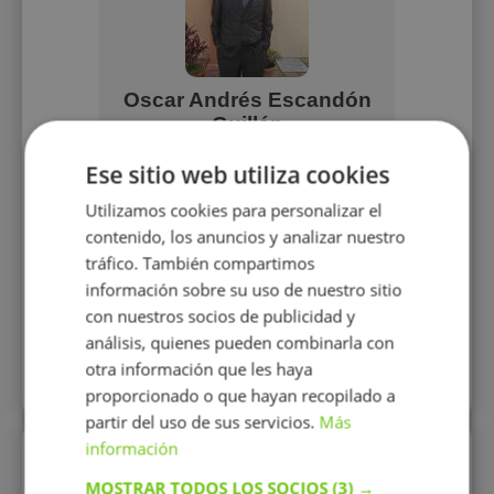
Oscar Andrés Escandón
Guillén
Profesro particular, dedicado al
Ese sitio web utiliza cookies
aprendizaje de todo aquel que quiera
o necesite clases particulares.
Utilizamos cookies para personalizar el
contenido, los anuncios y analizar nuestro
12 €/h
tráfico. También compartimos
información sobre su uso de nuestro sitio
Mostrar perfil
con nuestros socios de publicidad y
análisis, quienes pueden combinarla con
otra información que les haya
Más perfiles similares
proporcionado o que hayan recopilado a
partir del uso de sus servicios.
Más
información
Perfiles vistos
MOSTRAR TODOS LOS SOCIOS
(3) →