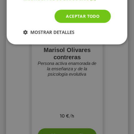
ACEPTAR TODO
MOSTRAR DETALLES
Marisol Olivares
contreras
Persona activa enamorada de
la enseñanza y de la
psicología evolutiva
10 €/h