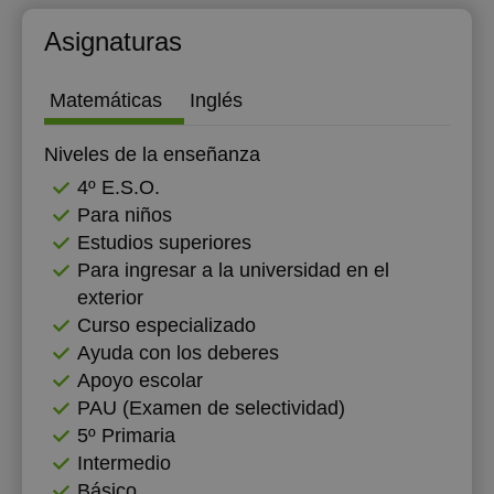
20:30
12:00
Asignaturas
21:00
12:30
Matemáticas
Inglés
13:00
Niveles de la enseñanza
16:00
4º E.S.O.
16:30
Para niños
17:00
Estudios superiores
Para ingresar a la universidad en el
17:30
exterior
Curso especializado
18:00
Ayuda con los deberes
18:30
Apoyo escolar
PAU (Examen de selectividad)
19:00
5º Primaria
19:30
Intermedio
Básico
20:00