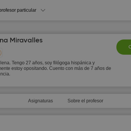
profesor particular
na Miravalles
C
ena. Tengo 27 años, soy filógoga hispánica y
mente estoy opositando. Cuento con más de 7 años de
Sa
Su
Mo
Tu
W
ncia.
8
9
10
11
1
Asignaturas
Sobre el profesor