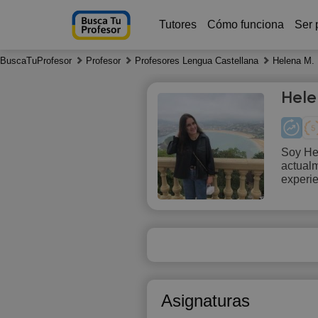
Tutores
Cómo funciona
Ser 
BuscaTuProfesor
Profesor
Profesores Lengua Castellana
Helena M.
Hele
Soy Hel
actual
Fr
experie
7
18:00
18:30
19:00
Asignaturas
19:30