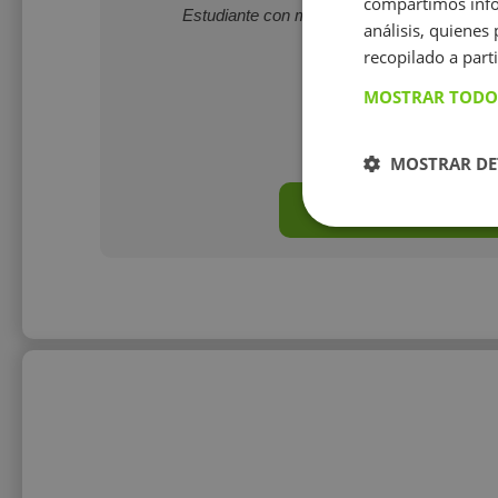
compartimos infor
Estudiante con muy buenas notas y experi
análisis, quiene
recopilado a parti
MOSTRAR TODO
12 €/h
MOSTRAR DE
Mostrar perfil