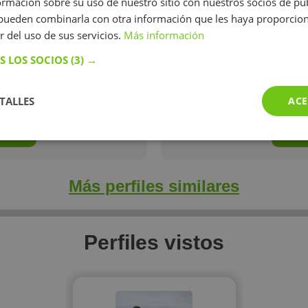
mación sobre su uso de nuestro sitio con nuestros socios de pub
encia como profesora.
Yo soy Claudia, graduada en
s pueden combinarla con otra información que les haya proporci
Inglés, así como Maestra d
r del uso de sus servicios.
Más información
experiencia. Ofrezco clases p
de la ESO, relativas a apoyo
S LOS SOCIOS
(3) →
TALLES
ACE
Más perfiles similares
Perfiles vistos