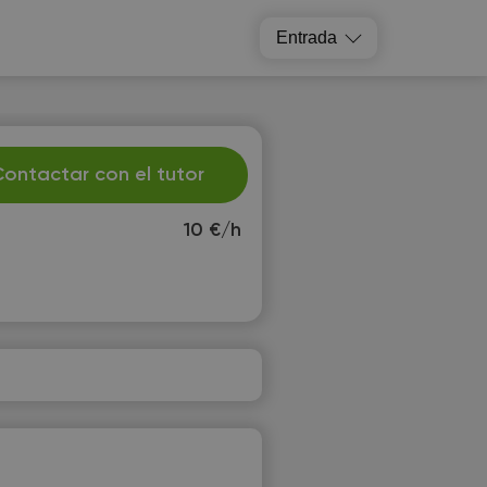
Entrada
ontactar con el tutor
10 €/h
e
Th
2
13