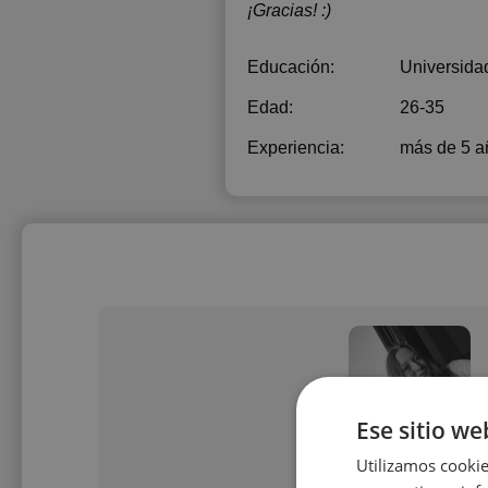
¡Gracias! :)
Educación:
Universida
Edad:
26-35
Experiencia:
más de 5 a
Ese sitio we
Utilizamos cookie
Nuria Salamanc