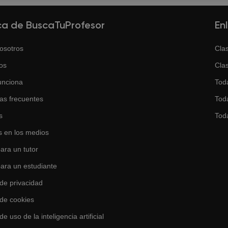
ca de BuscaTuProfesor
En
osotros
Clas
os
Clas
unciona
Tod
as frecuentes
Toda
s
Tod
 en los medios
ara un tutor
para un estudiante
 de privacidad
 de cookies
de uso de la inteligencia artificial