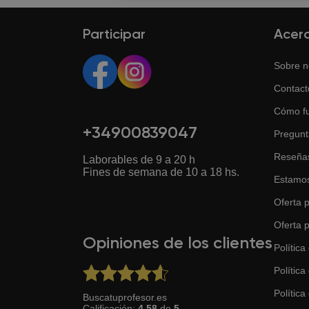
Participar
Acer
Sobre n
Contact
Cómo f
+34900839047
Pregunt
Reseña
Laborables de 9 a 20 h
Fines de semana de 10 a 18 hs.
Estamos
Oferta p
Oferta 
Opiniones de los clientes
Política
Política
Política 
Buscatuprofesor.es
Calificación:
4.58
de
5