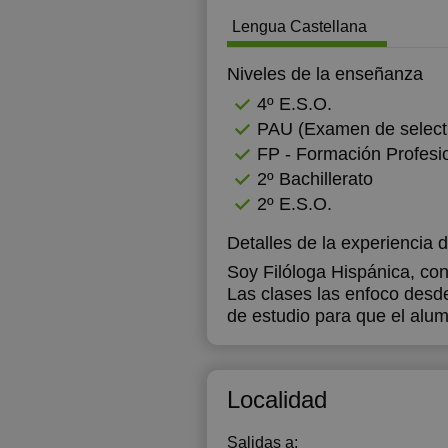
Lengua Castellana
20:00
Niveles de la enseñanza
4º E.S.O.
PAU (Examen de selecti
FP - Formación Profesi
2º Bachillerato
2º E.S.O.
Detalles de la experiencia 
Soy Filóloga Hispánica, co
Las clases las enfoco desde
de estudio para que el alum
Localidad
Salidas a: