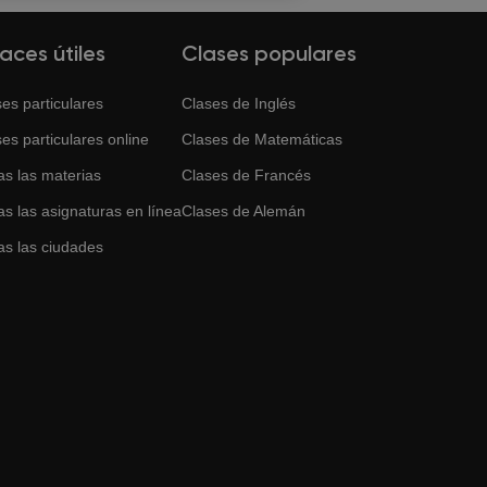
laces útiles
Clases populares
es particulares
Clases de
Inglés
es particulares online
Clases de
Matemáticas
as las materias
Clases de
Francés
s las asignaturas en línea
Clases de
Alemán
as las ciudades