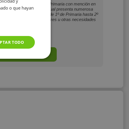
licidad y
 Magisterio de Educación Primaria con mención en
onado o que hayan
e Audición y Lenguaje, la cual presenta numerosa
articulares en Oviedo, desde 1º de Primaria hasta 2º
 escolar, ayuda en los deberes u otras necesidades
que puedan surgir.
10 €/h
PTAR TODO
Mostrar perfil