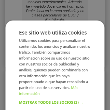
técnicas experimentales. Además,
compre
he impartido docencia en Formación
técnicas
Profesional en la rama sanitaria y en
clases particulares de ESO y
Bachillerato.
15 €/h
Ese sitio web utiliza cookies
1 o
Utilizamos cookies para personalizar el
Mostrar perfil
contenido, los anuncios y analizar nuestro
tráfico. También compartimos
información sobre su uso de nuestro sitio
Más perfiles similares
con nuestros socios de publicidad y
análisis, quienes pueden combinarla con
otra información que les haya
Perfiles vistos
proporcionado o que hayan recopilado a
partir del uso de sus servicios.
Más
información
MOSTRAR TODOS LOS SOCIOS
(3) →