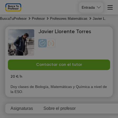
Entrada
BuscaTuProfesor
Profesor
Profesores Matemáticas
Javier L.
Javier Llorente Torres
Su
Mo
Tu
We
Contactar con el tutor
9
10
11
12
20 €/h
Doy clases de Biología, Matemáticas y Química a nivel de
la ESO.
Asignaturas
Sobre el profesor