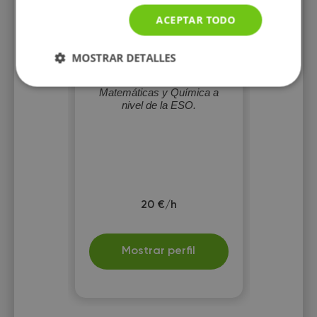
ACEPTAR TODO
Javier Llorente
MOSTRAR DETALLES
Torres
Doy clases de Biología,
Matemáticas y Química a
nivel de la ESO.
20 €/h
Mostrar perfil