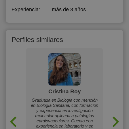
Experiencia:
más de 3 años
Perfiles similares
inelli
Cristina Roy
rabajo en
Graduada en Biología con mención
Soy est
 docente
en Biología Sanitaria, con formación
Ingenier
ajo como
y experiencia en investigación
realizo 
ario y
molecular aplicada a patologías
las 
cardiovasculares. Cuento con
enseñan
experiencia en laboratorio y en
para 