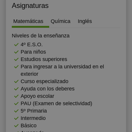
Asignaturas
17:30
18:00
Matemáticas
Química
Inglés
18:30
Niveles de la enseñanza
19:00
4º E.S.O.
Para niños
19:30
Estudios superiores
20:00
Para ingresar a la universidad en el
exterior
20:30
Curso especializado
21:00
Ayuda con los deberes
Apoyo escolar
PAU (Examen de selectividad)
5º Primaria
Intermedio
Básico