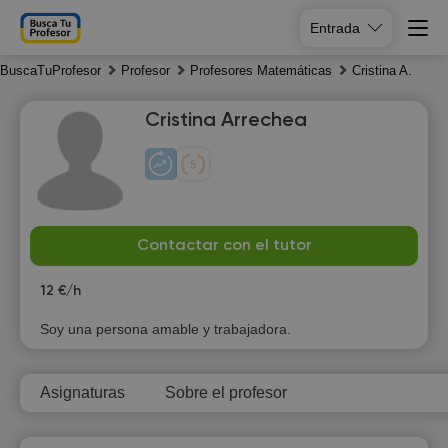
Entrada
BuscaTuProfesor
Profesor
Profesores Matemáticas
Cristina A.
Cristina Arrechea
Su
Mo
Tu
We
Contactar con el tutor
9
10
11
12
12 €/h
15:30
Soy una persona amable y trabajadora.
16:00
Asignaturas
Sobre el profesor
16:30
17:00