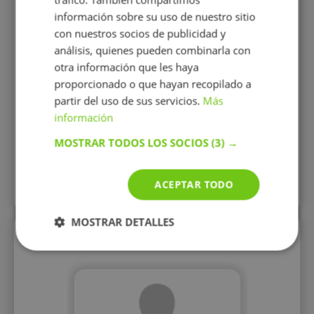
siempre
información sobre su uso de nuestro sitio
han gust
con nuestros socios de publicidad y
que qu
hacer ve
análisis, quienes pueden combinarla con
Cualquie
otra información que les haya
co
proporcionado o que hayan recopilado a
partir del uso de sus servicios.
10 €/h
Más
información
MOSTRAR TODOS LOS SOCIOS
(3) →
Mostrar perfil
ACEPTAR TODO
Más perfiles similares
MOSTRAR DETALLES
Perfiles vistos