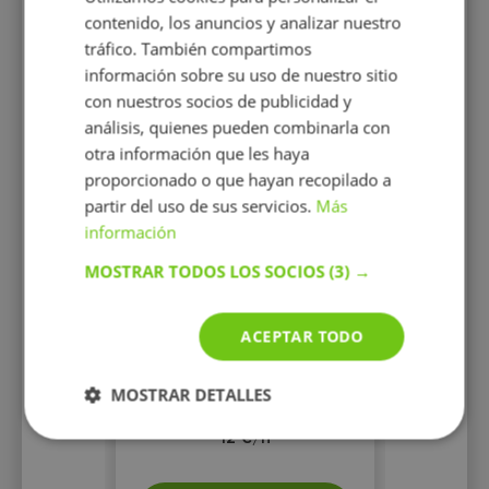
contenido, los anuncios y analizar nuestro
tráfico. También compartimos
información sobre su uso de nuestro sitio
con nuestros socios de publicidad y
análisis, quienes pueden combinarla con
otra información que les haya
proporcionado o que hayan recopilado a
Alicia Fuentes Claro
partir del uso de sus servicios.
Más
Hola, Mi nombre es Alicia.Soy
información
Graduada en
Farmacia.Imparto clases
MOSTRAR TODOS LOS SOCIOS
(3) →
particulares de matemáticas,
química y biología. Con más
de tres años de experiencia
ACEPTAR TODO
MOSTRAR DETALLES
12 €/h