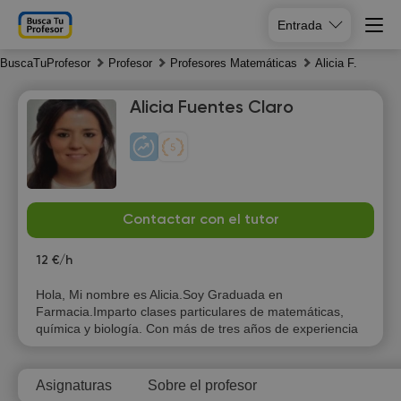
Entrada
BuscaTuProfesor
Profesor
Profesores Matemáticas
Alicia F.
Alicia Fuentes Claro
Fr
Sa
Su
Mo
Contactar con el tutor
7
8
9
10
12 €/h
13:00
13:00
Hola, Mi nombre es Alicia.Soy Graduada en
Farmacia.Imparto clases particulares de matemáticas,
13:30
13:30
química y biología. Con más de tres años de experiencia
14:00
14:00
Asignaturas
Sobre el profesor