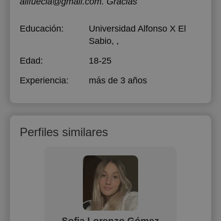
alifuecla@gmail.com. Gracias
Educación:
Universidad Alfonso X El
Sabio
, ,
Edad:
18-25
Experiencia:
más de 3 años
Perfiles similares
brano
Sofia Lorenzo Gómez