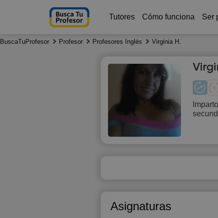
Tutores
Cómo funciona
Ser 
BuscaTuProfesor
Profesor
Profesores Inglés
Virginia H.
Virg
Imparto
secund
Th
6
1
1
1
Asignaturas
1