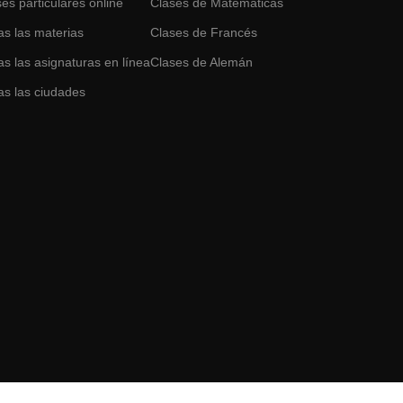
es particulares online
Clases de
Matemáticas
as las materias
Clases de
Francés
s las asignaturas en línea
Clases de
Alemán
as las ciudades