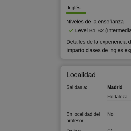
Inglés
1
1
Niveles de la enseñanza
Level B1-B2 (Intermedia
1
Detalles de la experiencia 
1
Imparto clases de ingles ex
2
2
Localidad
2
Salidas a:
Madrid
Hortaleza
En localidad del
No
profesor: