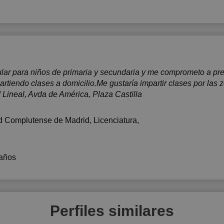
17:30
18:00
18:30
19:00
cular para niños de primaria y secundaria y me comprometo a pr
19:30
rtiendo clases a domicilio.Me gustaría impartir clases por las 
Lineal, Avda de América, Plaza Castilla
20:00
20:30
d Complutense de Madrid
, Licenciatura,
21:00
años
Perfiles similares