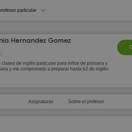
profesor particular
inia Hernandez Gomez
C
 clases de inglés particular para niños de primaria y
aria y me comprometo a preparar hasta b2 de inglés
Fr
Sa
Su
Mo
T
7
8
9
10
1
6:00
15:30
10:00
Asignaturas
Sobre el profesor
6:30
16:00
10:30
7:00
16:30
11:00
7:30
17:00
11:30