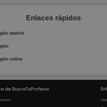
Enlaces rápidos
nglés Madrid
nglés
nglés online
ca de BuscaTuProfesor
En
osotros
Clas