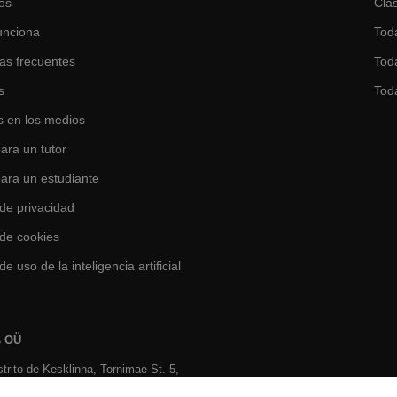
os
Clas
unciona
Tod
as frecuentes
Toda
s
Tod
 en los medios
ara un tutor
para un estudiante
 de privacidad
 de cookies
de uso de la inteligencia artificial
s OÜ
istrito de Kesklinna, Tornimаe St. 5,