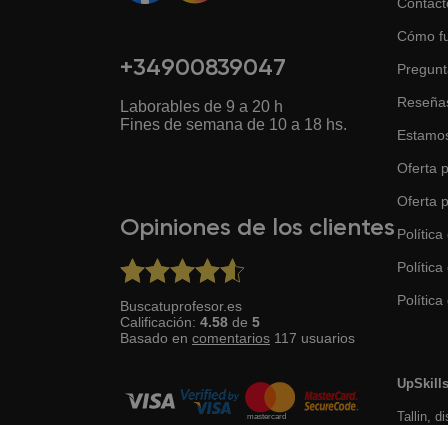
Contact
Cómo f
+34900839047
Pregunt
Reseña
Laborables de 9 a 20 h
Fines de semana de 10 a 18 hs.
Estamos
Oferta p
Oferta 
Opiniones de los clientes
Política
Política
Política 
Buscatuprofesor.es
Calificación:
4.58
de
5
Basado en
comentarios
117
usuarios
UpSkill
Tallin, d
Desarrollado con ♥ por el equipo BuscaTuProfesor