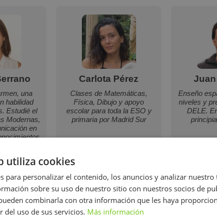
errano
Carlota Pérez
Juan
armen, una
Clases de Matemáticas,
Enseño espa
n habilidad
Física, Dibujo y apoyo
niveles y p
s. Estudié el
escolar para toda la ESO y
DELE. En
as Modernas,
primaria por Madrid Sur
principi
nicación en
conocimientos
, literatura y
 de lenguas.
b utiliza cookies
de inglés C2
r la Escuela
s para personalizar el contenido, los anuncios y analizar nuestro
omas y C1 de
mación sobre su uso de nuestro sitio con nuestros socios de pub
 Instituto
és.
s pueden combinarla con otra información que les haya proporci
r del uso de sus servicios.
Más información