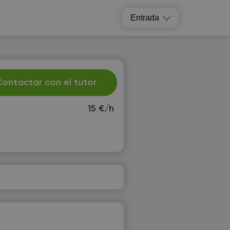
Entrada
ontactar con el tutor
15 €/h
u
We
1
12