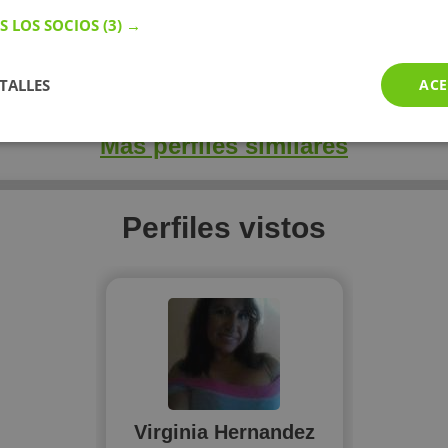
/h
17 €/h
20
S LOS SOCIOS
(3) →
perfil
Mostrar perfil
Mostr
TALLES
ACE
Más perfiles similares
Perfiles vistos
Virginia Hernandez