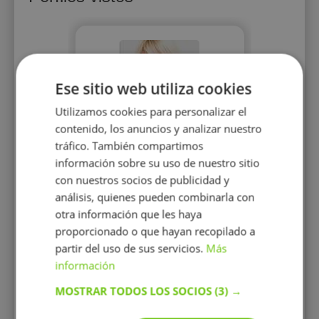
Ese sitio web utiliza cookies
Utilizamos cookies para personalizar el
contenido, los anuncios y analizar nuestro
Itziar Beruete
tráfico. También compartimos
Fresnillo
información sobre su uso de nuestro sitio
Soy Bióloga y Técnico de
con nuestros socios de publicidad y
Laboratorio, trabajo en
Valdecilla y me encuentro
análisis, quienes pueden combinarla con
estudiando un Master en
otra información que les haya
Salud Mental
proporcionado o que hayan recopilado a
partir del uso de sus servicios.
Más
información
MOSTRAR TODOS LOS SOCIOS
(3) →
13 €/h