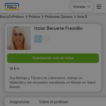
Entrada
BuscaTuProfesor
Profesor
Profesores Química
Itziar B.
Itziar Beruete Fresnillo
Sa
Su
Mo
Tu
Contactar con el tutor
8
9
10
11
13 €/h
Soy Bióloga y Técnico de Laboratorio, trabajo en
Valdecilla y me encuentro estudiando un Master en Salud
Mental
Asignaturas
Sobre el profesor