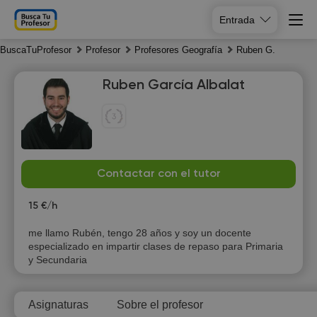
Entrada
BuscaTuProfesor
Profesor
Profesores Geografía
Ruben G.
Ruben García Albalat
Fr
Sa
Su
Mo
Contactar con el tutor
7
8
9
10
15 €/h
16:00
10:00
me llamo Rubén, tengo 28 años y soy un docente
especializado en impartir clases de repaso para Primaria
16:30
10:30
y Secundaria
17:00
11:00
Asignaturas
Sobre el profesor
17:30
11:30