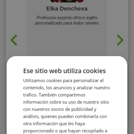
a
Elka Dencheva
lases
Profesora experta ofrece inglés
Hola, 
craniano.
personalizado para todos niveles
Lengu
 para
combina
lesa.
prec
metodol
de For
especia
pero me
Ese sitio web utiliza cookies
Utilizamos cookies para personalizar el
15 €/h
h
contenido, los anuncios y analizar nuestro
tráfico. También compartimos
información sobre su uso de nuestro sitio
Mostrar perfil
con nuestros socios de publicidad y
análisis, quienes pueden combinarla con
Más perfiles similares
otra información que les haya
proporcionado o que hayan recopilado a