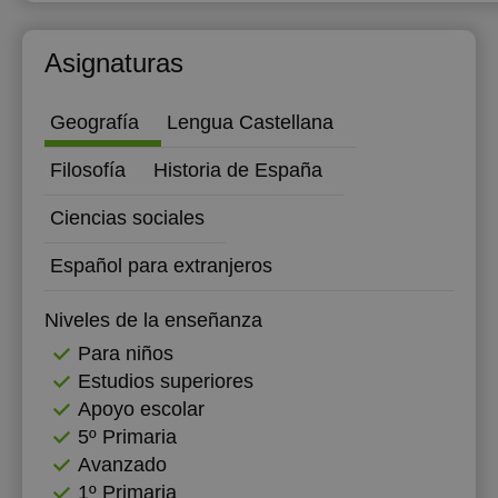
18:00
12:00
Asignaturas
18:30
12:30
19:00
13:00
Geografía
Lengua Castellana
19:30
13:30
Filosofía
Historia de España
20:00
14:00
Ciencias sociales
14:30
Español para extranjeros
15:00
Niveles de la enseñanza
15:30
Para niños
16:00
Estudios superiores
Apoyo escolar
16:30
5º Primaria
17:00
Avanzado
1º Primaria
17:30