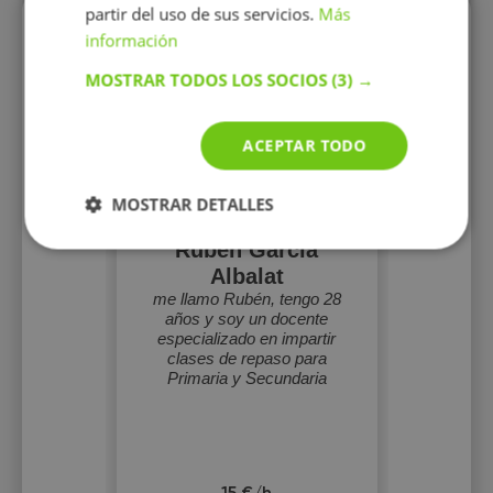
partir del uso de sus servicios.
Más
Perfiles vistos
información
MOSTRAR TODOS LOS SOCIOS
(3) →
ACEPTAR TODO
MOSTRAR DETALLES
Ruben García
Albalat
me llamo Rubén, tengo 28
años y soy un docente
especializado en impartir
clases de repaso para
Primaria y Secundaria