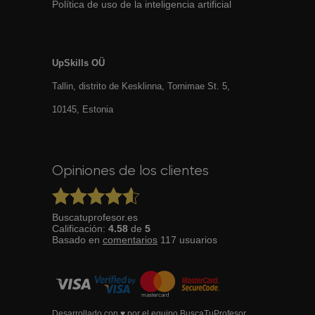
Política de uso de la inteligencia artificial
UpSkills OÜ
Tallin, distrito de Kesklinna, Tornimаe St. 5,
10145, Estonia
Opiniones de los clientes
Buscatuprofesor.es
Calificación:
4.58
de
5
Basado en
comentarios
117
usuarios
Desarrollado con ♥ por el equipo BuscaTuProfesor