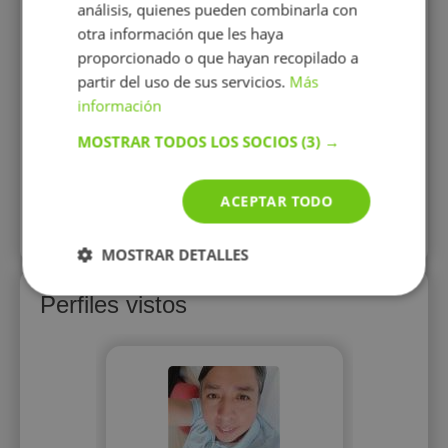
análisis, quienes pueden combinarla con
 en
Ec
ón de
Admi
otra información que les haya
impartir
Empresa
proporcionado o que hayan recopilado a
ster.
sesi
partir del uso de sus servicios.
Más
información
20 €/h
MOSTRAR TODOS LOS SOCIOS
(3) →
Mostrar perfil
ACEPTAR TODO
Más perfiles similares
MOSTRAR DETALLES
Perfiles vistos