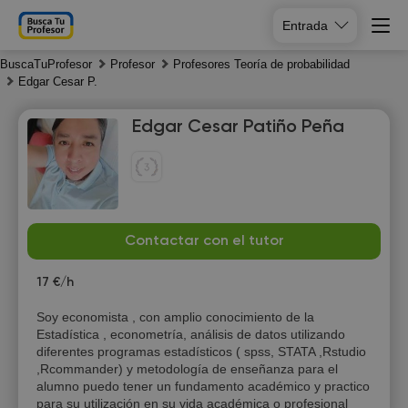
Entrada
BuscaTuProfesor
Profesor
Profesores Teoría de probabilidad
Edgar Cesar P.
Edgar Cesar Patiño Peña
Su
Mo
Tu
We
9
Contactar con el tutor
10
11
12
17 €/h
16:30
Soy economista , con amplio conocimiento de la
17:00
Estadística , econometría, análisis de datos utilizando
diferentes programas estadísticos ( spss, STATA ,Rstudio
17:30
,Rcommander) y metodología de enseñanza para el
alumno puedo tener un fundamento académico y practico
18:00
para su utilización en su vida académica o profesional