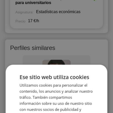
para universitarios
Estadísticas económicas
Asignatura:
17 €/h
Precio
Perfiles similares
Ese sitio web utiliza cookies
Utilizamos cookies para personalizar el
contenido, los anuncios y analizar nuestro
ez
Rafael Espelt Chouh
R
tráfico. También compartimos
Graduado en ADE y responsable del
información sobre su uso de nuestro sitio
departamento financiero.
que se
Enfoc
con nuestros socios de publicidad y
rado en
encuen