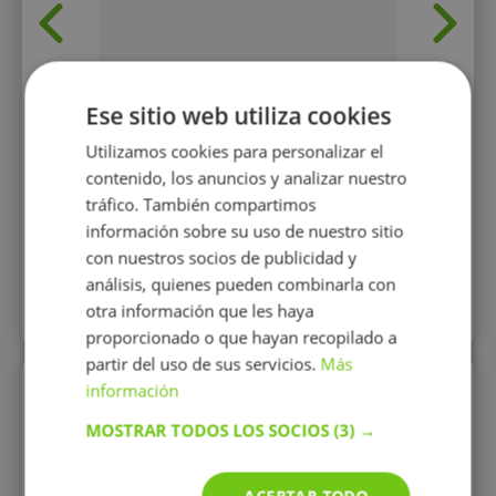
Industr
la Univ
Cuen
experie
matemá
Tengo
Ese sitio web utiliza cookies
ing
Utilizamos cookies para personalizar el
17 €/h
contenido, los anuncios y analizar nuestro
tráfico. También compartimos
información sobre su uso de nuestro sitio
Mostrar perfil
con nuestros socios de publicidad y
análisis, quienes pueden combinarla con
otra información que les haya
Más perfiles similares
proporcionado o que hayan recopilado a
partir del uso de sus servicios.
Más
información
Perfiles vistos
MOSTRAR TODOS LOS SOCIOS
(3) →
ACEPTAR TODO