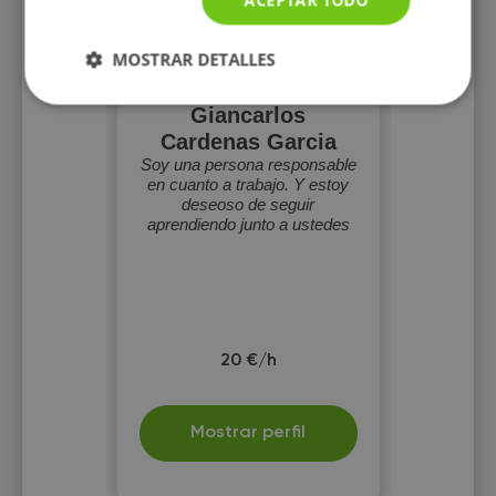
MOSTRAR DETALLES
Giancarlos
Cardenas Garcia
Soy una persona responsable
en cuanto a trabajo. Y estoy
deseoso de seguir
aprendiendo junto a ustedes
20 €/h
Mostrar perfil