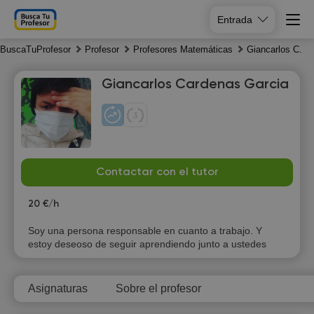
Entrada
BuscaTuProfesor
Profesor
Profesores Matemáticas
Giancarlos C.
Giancarlos Cardenas Garcia
Fr
Sa
Su
Mo
Contactar con el tutor
7
8
9
10
20 €/h
10:00
Soy una persona responsable en cuanto a trabajo. Y
estoy deseoso de seguir aprendiendo junto a ustedes
10:30
11:00
Asignaturas
Sobre el profesor
11:30