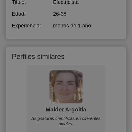
Titulo:
Electricista
Edad:
26-35
Experiencia:
menos de 1 año
Perfiles similares
Maider Argoitia
octorado
Asignaturas científicas en diferentes
Graduad
Inglés y
niveles.
la Un
terias
gradua