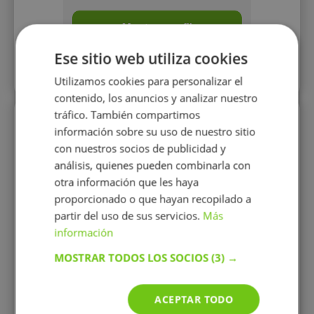
Mostrar perfil
Ese sitio web utiliza cookies
Más perfiles similares
Utilizamos cookies para personalizar el
contenido, los anuncios y analizar nuestro
tráfico. También compartimos
Perfiles vistos
información sobre su uso de nuestro sitio
con nuestros socios de publicidad y
análisis, quienes pueden combinarla con
otra información que les haya
proporcionado o que hayan recopilado a
partir del uso de sus servicios.
Más
información
MOSTRAR TODOS LOS SOCIOS
(3) →
Paula Castro
Soy una estudiante de
estudios superiores con
ACEPTAR TODO
ganas de enseñar.