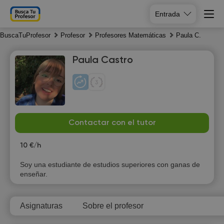
Entrada
BuscaTuProfesor
Profesor
Profesores Matemáticas
Paula C.
Paula Castro
Fr
Sa
Su
Mo
Contactar con el tutor
7
8
9
10
10 €/h
10:00
10:00
Soy una estudiante de estudios superiores con ganas de
enseñar.
10:30
10:30
11:00
11:00
Asignaturas
Sobre el profesor