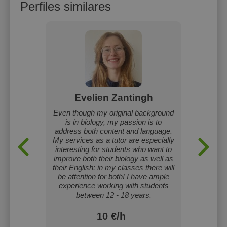
Perfiles similares
cázar
Evelien Zantingh
Lore
ayores,
Even though my original background
Enseñ
o los de
is in biology, my passion is to
person
clases a
address both content and language.
asignat
My services as a tutor are especially
cualq
interesting for students who want to
improve both their biology as well as
their English: in my classes there will
be attention for both! I have ample
experience working with students
between 12 - 18 years.
10 €/h