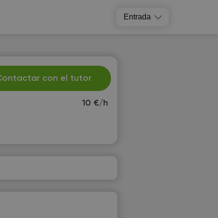
Entrada
ontactar con el tutor
10 €/h
e
Th
2
13