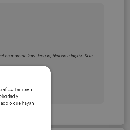
l en matemáticas, lengua, historia e inglés. Si te
 tráfico. También
licidad y
onado o que hayan