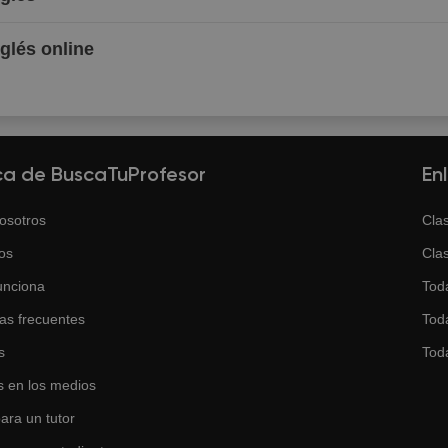
nglés online
ca de BuscaTuProfesor
En
osotros
Clas
os
Clas
unciona
Tod
as frecuentes
Toda
s
Tod
 en los medios
ara un tutor