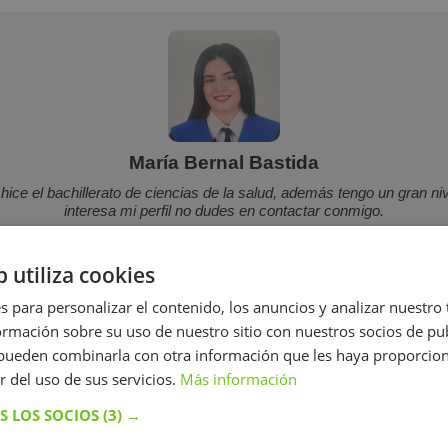
María Bernal Bastida
hice el bachillerato de ciencias de la salud, además tengo un gran nive
interesa mi perfil no dudes en contactar conmigo.
10 €/h
b utiliza cookies
s para personalizar el contenido, los anuncios y analizar nuestro
Mostrar perfil
mación sobre su uso de nuestro sitio con nuestros socios de pub
s pueden combinarla con otra información que les haya proporci
r del uso de sus servicios.
Más información
Más perfiles similares
S LOS SOCIOS
(3) →