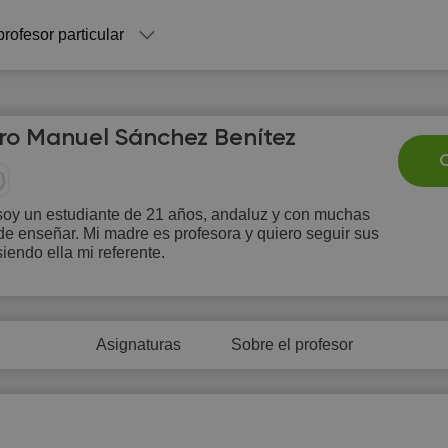
profesor particular
ro Manuel Sánchez Benítez
C
soy un estudiante de 21 años, andaluz y con muchas
e enseñar. Mi madre es profesora y quiero seguir sus
Sa
Su
Mo
Tu
W
iendo ella mi referente.
8
9
10
11
1
Asignaturas
Sobre el profesor