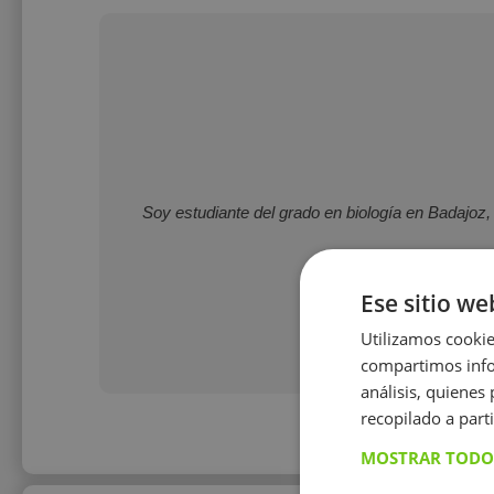
Soy estudiante del grado en biología en Badajoz, 
Ese sitio we
Utilizamos cookie
compartimos infor
análisis, quiene
recopilado a parti
MOSTRAR TODO