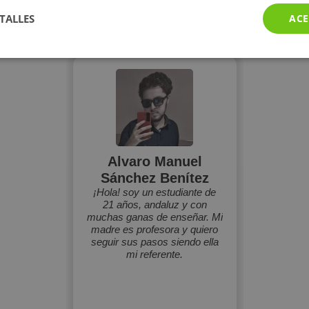
Perfiles vistos
TALLES
ACE
Alvaro Manuel
Sánchez Benítez
¡Hola! soy un estudiante de
21 años, andaluz y con
muchas ganas de enseñar. Mi
madre es profesora y quiero
seguir sus pasos siendo ella
mi referente.