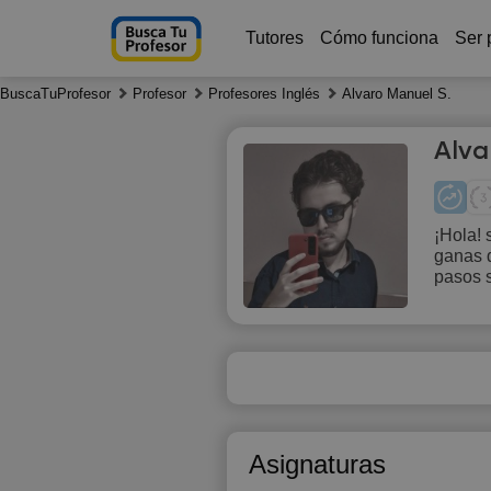
Tutores
Cómo funciona
Ser 
BuscaTuProfesor
Profesor
Profesores Inglés
Alvaro Manuel S.
Alva
¡Hola! 
ganas d
Fr
pasos s
7
Asignaturas