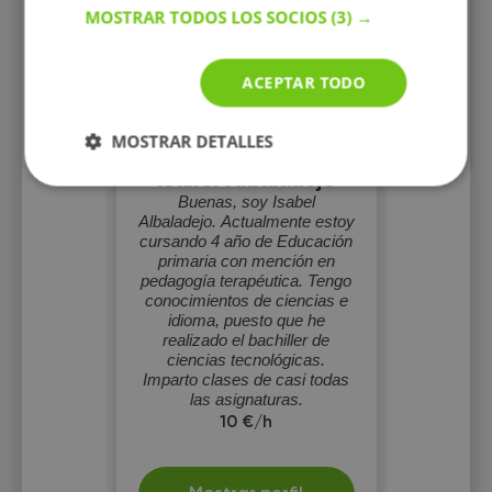
MOSTRAR TODOS LOS SOCIOS
(3) →
ACEPTAR TODO
MOSTRAR DETALLES
Isabel Albaladejo
Buenas, soy Isabel
Albaladejo. Actualmente estoy
cursando 4 año de Educación
primaria con mención en
pedagogía terapéutica. Tengo
conocimientos de ciencias e
idioma, puesto que he
realizado el bachiller de
ciencias tecnológicas.
Imparto clases de casi todas
las asignaturas.
10 €/h