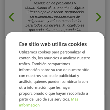
n ganas
resolución de problemas y
clara
encias
desarrollando el razonamiento lógico.
estr
as.
Ofrezco apoyo escolar, preparación
alumno y
de exámenes, recuperación de
Refue
asignaturas y refuerzo académico
exigen
para todos los niveles. Mi objetivo es
apre
que cada alumno comprenda las
matemáticas de forma clara, gane
confianza y alcance excelentes
Ese sitio web utiliza cookies
resultados académicos
Utilizamos cookies para personalizar el
10 €/h
contenido, los anuncios y analizar nuestro
tráfico. También compartimos
Mostrar perfil
información sobre su uso de nuestro sitio
con nuestros socios de publicidad y
análisis, quienes pueden combinarla con
Más perfiles similares
otra información que les haya
proporcionado o que hayan recopilado a
partir del uso de sus servicios.
Más
Perfiles vistos
información