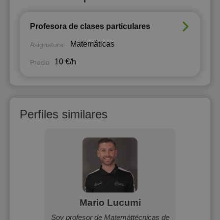
Profesora de clases particulares
Matemáticas
Asignatura:
10 €/h
Precio
Perfiles similares
o
Mario Lucumi
A
tual,
Soy profesor de Matemáttécnicas de
Soy pro