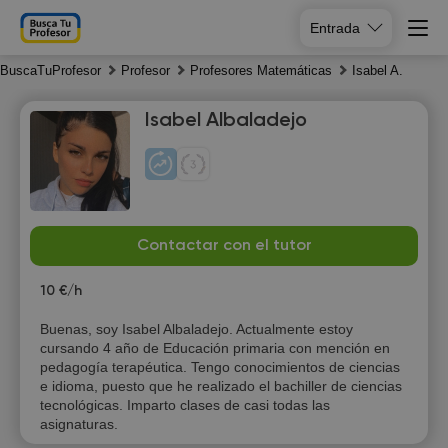
Entrada
BuscaTuProfesor
Profesor
Profesores Matemáticas
Isabel A.
Isabel Albaladejo
Th
Fr
Sa
Su
Contactar con el tutor
6
7
8
9
10 €/h
Buenas, soy Isabel Albaladejo. Actualmente estoy
cursando 4 año de Educación primaria con mención en
pedagogía terapéutica. Tengo conocimientos de ciencias
e idioma, puesto que he realizado el bachiller de ciencias
tecnológicas. Imparto clases de casi todas las
asignaturas.