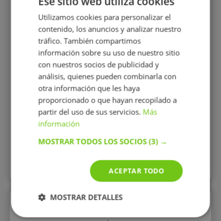
Ese sitio web utiliza cookies
para extranjeros e inglés para
el que lo desee
Utilizamos cookies para personalizar el
contenido, los anuncios y analizar nuestro
tráfico. También compartimos
información sobre su uso de nuestro sitio
con nuestros socios de publicidad y
análisis, quienes pueden combinarla con
15 €/h
otra información que les haya
proporcionado o que hayan recopilado a
partir del uso de sus servicios.
Más
Mostrar perfil
información
MOSTRAR TODOS LOS SOCIOS
(3) →
Todos los perfiles
ACEPTAR TODO
MOSTRAR DETALLES
Enlaces rápidos