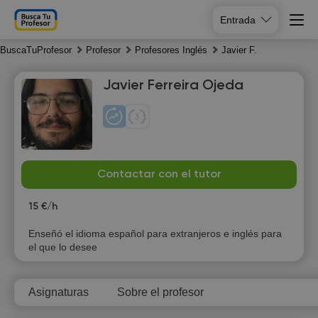
Entrada
BuscaTuProfesor
Profesor
Profesores Inglés
Javier F.
Javier Ferreira Ojeda
Sa
Su
Mo
Tu
Contactar con el tutor
8
9
10
11
15 €/h
Enseñó el idioma español para extranjeros e inglés para
el que lo desee
Asignaturas
Sobre el profesor