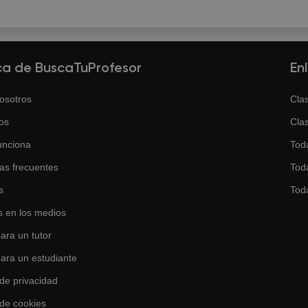
ca de BuscaTuProfesor
En
osotros
Clas
os
Clas
unciona
Tod
as frecuentes
Toda
s
Tod
 en los medios
ara un tutor
para un estudiante
 de privacidad
 de cookies