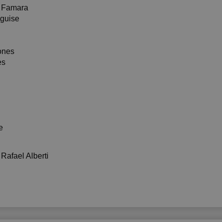
e Famara
eguise
ones
es
e
 Rafael Alberti