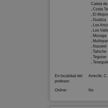
Caleta d
, Costa T
, El Mojon
, Guatiza
, Los Anc
, Los Vall
, Mozaga
, Muñique
, Nazaret
, Tahiche
, Teguise
, Teseguit
En localidad del
Arrecife, C.
profesor:
Online:
No