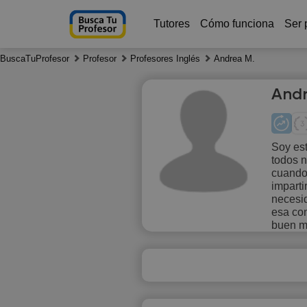
Tutores
Cómo funciona
Ser 
BuscaTuProfesor
Profesor
Profesores Inglés
Andrea M.
Andr
Soy est
todos 
Sa
cuando.
8
imparti
necesi
esa con
buen m