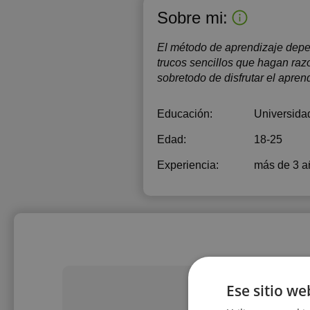
Sobre mi:
El método de aprendizaje depe
trucos sencillos que hagan raz
sobretodo de disfrutar el apren
Educación:
Universida
Edad:
18-25
Experiencia:
más de 3 a
Ese sitio we