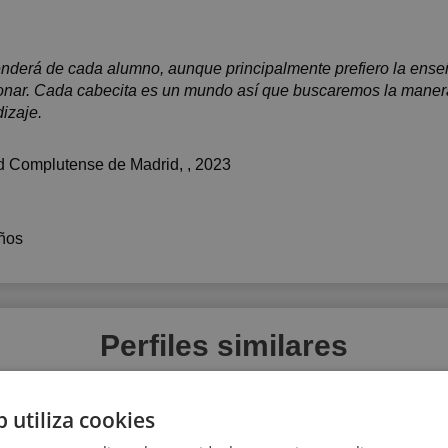
nderá de cada alumno, aunque principalmente prefiero la ens
onar. Cada cabecita es un mundo así que buscaremos la manera 
dizaje.
d Complutense de Madrid
, , 2023
ños
Perfiles similares
b utiliza cookies