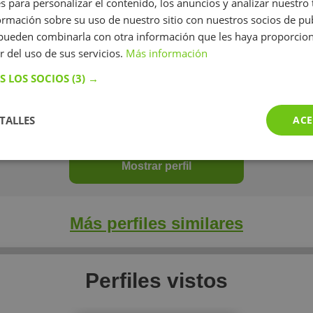
s para personalizar el contenido, los anuncios y analizar nuestro
mación sobre su uso de nuestro sitio con nuestros socios de pub
s pueden combinarla con otra información que les haya proporci
r del uso de sus servicios.
Más información
Andrea Martín Elvira
S LOS SOCIOS
(3) →
diante, recién graduada de bachillerato y a punto de entrar en la un
algo que me ha encantado, no solo aprender, sino también ayudar a l
TALLES
ACE
12 €/h
Mostrar perfil
Más perfiles similares
Perfiles vistos