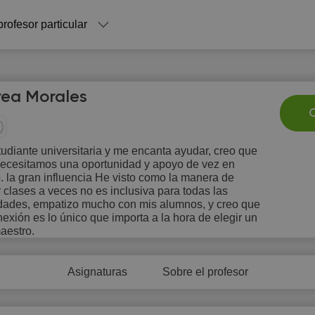
profesor particular
ea Morales
C
udiante universitaria y me encanta ayudar, creo que
necesitamos una oportunidad y apoyo de vez en
Su
Mo
Tu
We
T
 la gran influencia He visto como la manera de
9
10
11
12
1
r clases a veces no es inclusiva para todas las
dades, empatizo mucho con mis alumnos, y creo que
exión es lo único que importa a la hora de elegir un
aestro.
Asignaturas
Sobre el profesor