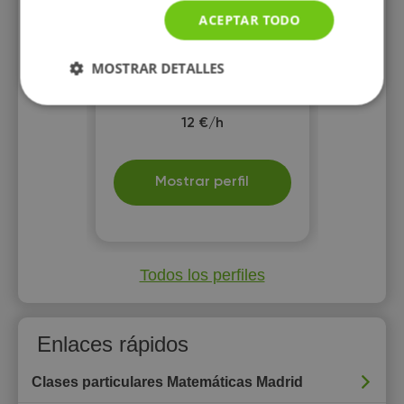
escolar a domicilio para
ACEPTAR TODO
estudiantes de Primaria y
ESO. También estoy titulada
en ELE (Enseñanza del
MOSTRAR DETALLES
español para extranjeros).
12 €/h
Mostrar perfil
Todos los perfiles
Enlaces rápidos
Clases particulares Matemáticas Madrid