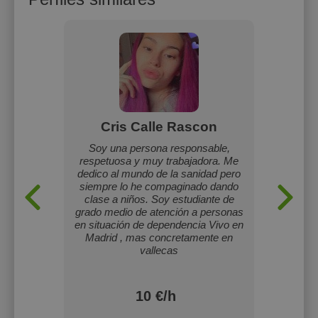
com
Cris Calle Rascon
D
émicas
Soy una persona responsable,
Clases d
e forma
respetuosa y muy trabajadora. Me
Advan
dedico al mundo de la sanidad pero
grupos 
siempre lo he compaginado dando
más d
clase a niños. Soy estudiante de
grado medio de atención a personas
en situación de dependencia Vivo en
Madrid , mas concretamente en
vallecas
10 €/h