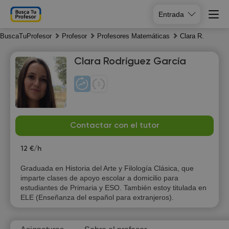
Entrada
BuscaTuProfesor
Profesor
Profesores Matemáticas
Clara R.
Clara Rodríguez García
Sa
Su
Mo
Tu
Contactar con el tutor
8
9
10
11
12 €/h
Graduada en Historia del Arte y Filología Clásica, que
imparte clases de apoyo escolar a domicilio para
estudiantes de Primaria y ESO. También estoy titulada en
ELE (Enseñanza del español para extranjeros).