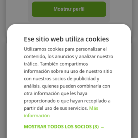
Mostrar perfil
Más perfiles similares
Ese sitio web utiliza cookies
Utilizamos cookies para personalizar el
Perfiles vistos
contenido, los anuncios y analizar nuestro
tráfico. También compartimos
información sobre su uso de nuestro sitio
con nuestros socios de publicidad y
análisis, quienes pueden combinarla con
otra información que les haya
proporcionado o que hayan recopilado a
partir del uso de sus servicios.
Más
Clara Rodríguez
información
García
Graduada en Historia del Arte
MOSTRAR TODOS LOS SOCIOS
(3) →
y Filología Clásica, que
imparte clases de apoyo