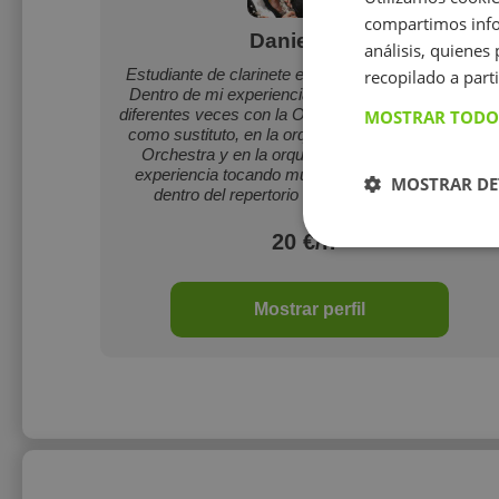
compartimos infor
Daniel Tena
análisis, quiene
Estudiante de clarinete en la Universidad de Viena.
recopilado a parti
Dentro de mi experiencia personal, he colaborado
diferentes veces con la Orquesta Sinfónica de Viena
MOSTRAR TODO
como sustituto, en la orquesta Webern Symphony
Orchestra y en la orquesta de Valencia. Tengo
experiencia tocando música sinfónica y también
MOSTRAR DE
dentro del repertorio de música de cámara.
20 €/h
Mostrar perfil