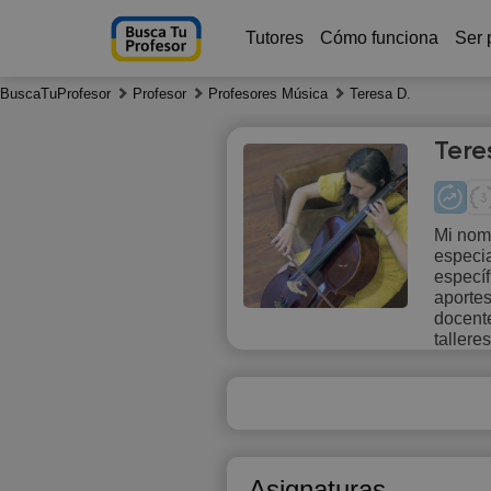
Tutores
Cómo funciona
Ser 
BuscaTuProfesor
Profesor
Profesores Música
Teresa D.
Tere
Mi nom
especia
Th
específ
6
aporte
docente
tallere
1
Asignaturas