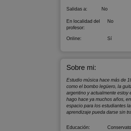
Salidas a:
No
En localidad del
No
profesor:
Online:
Sí
Sobre mi:
Estudio música hace más de 10 
como el bombo legüero, la guitar
argentino y actualmente estoy 
hago hace ya muchos años, en d
espacio para los estudiantes l
aprendizaje pueda darse sin tr
Educación:
Conservator