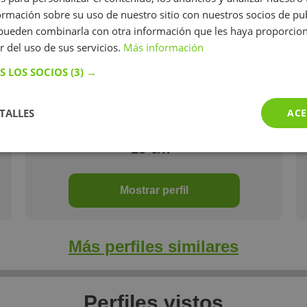
mación sobre su uso de nuestro sitio con nuestros socios de pub
Diego Mata Pose
s pueden combinarla con otra información que les haya proporci
artist - architect by ETSAC and FAF, pianist studing in
r del uso de sus servicios.
Más información
Porto
S LOS SOCIOS
(3) →
TALLES
ACE
15 €/h
Mostrar perfil
Más perfiles similares
Perfiles vistos