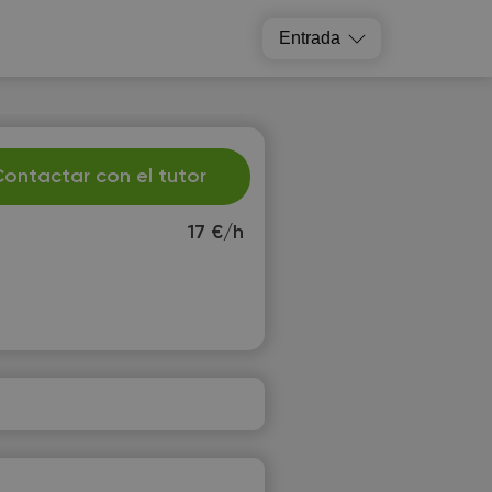
Entrada
ontactar con el tutor
17 €/h
u
We
1
12