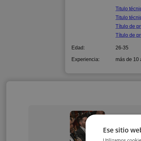
Titulo técn
Titulo técn
Título de
Título de
Edad:
26-35
Experiencia:
más de 10 
Ese sitio we
Utilizamos cookie