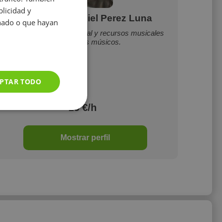
licidad y
Gonzalo Ezequiel Perez Luna
onado o que hayan
Enseño la formación inicial y recursos musicales
para nuevos músicos.
PTAR TODO
15 €/h
Mostrar perfil