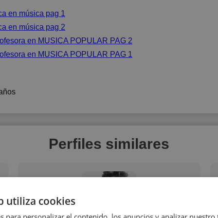
ica en música pag 1
ica en música pag 2
 profesora en MUSICA POPULAR PAG 2
 profesora en MUSICA POPULAR PAG 1
años
Perfiles similares
b utiliza cookies
s para personalizar el contenido, los anuncios y analizar nuestro