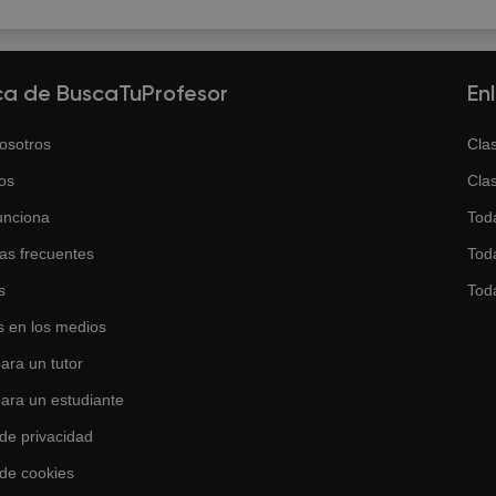
ca de BuscaTuProfesor
En
osotros
Clas
os
Clas
unciona
Tod
as frecuentes
Toda
s
Tod
 en los medios
ara un tutor
para un estudiante
 de privacidad
 de cookies