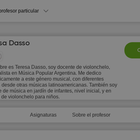
profesor particular
sa Dasso
C
bre es Teresa Dasso, soy docente de violonchelo,
lista en Música Popular Argentina. Me dedico
Fr
Sa
Su
Mo
T
icamente a este género musical, con diferentes
7
8
9
10
1
s desde otras músicas latinoamericanas. También soy
 de música en jardín de infantes, nivel inicial, y en
s de violonchelo para niños.
8:30
Asignaturas
Sobre el profesor