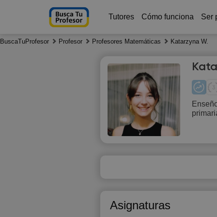
Tutores
Cómo funciona
Ser 
BuscaTuProfesor
Profesor
Profesores Matemáticas
Katarzyna W.
Kata
Enseño
primar
Th
6
Asignaturas