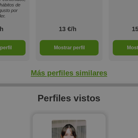
hábitos de
 gusto por
er.
/h
13 €/h
15
perfil
Mostrar perfil
Mostr
Más perfiles similares
Perfiles vistos