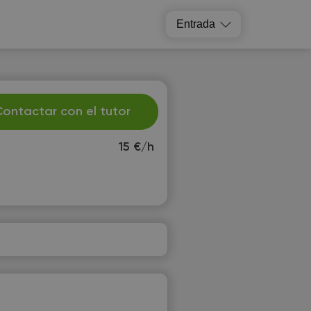
Entrada
ontactar con el tutor
15 €/h
u
We
1
12