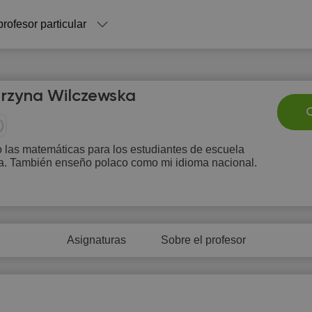
profesor particular
rzyna Wilczewska
C
 las matemáticas para los estudiantes de escuela
ia. También enseño polaco como mi idioma nacional.
Fr
Sa
Su
Mo
T
7
8
9
10
1
Asignaturas
Sobre el profesor