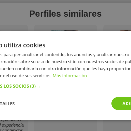
Perfiles similares
b utiliza cookies
s para personalizar el contenido, los anuncios y analizar nuestro
mación sobre su uso de nuestro sitio con nuestros socios de pub
s pueden combinarla con otra información que les haya proporci
dríguez
Cristina Rodríguez
Milagr
r del uso de sus servicios.
Más información
particulares
Soy una persona dinámica y
Maestra de
infantil y
apasionada de mis
par
S LOS SOCIOS
(3) →
tadas a sus
especialidades (idiomas y
en cualquier
ciencia). Suelen decir de mí
bajo desde la
que hago fácil lo que es
TALLES
ACE
espeto y la
difícil, ¡y así me gusta ser en
creando un
todos los aspectos!
confianza,
s aprenden a
i experiencia
r contenidos,