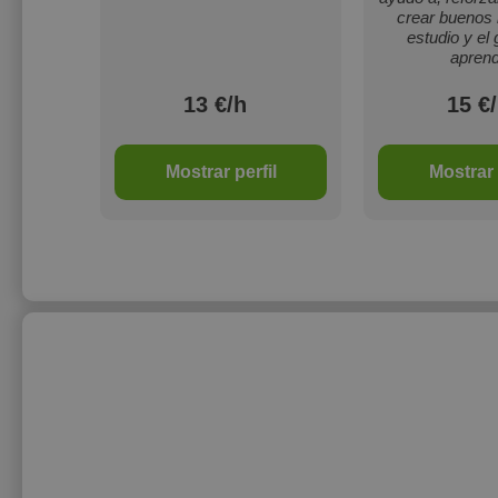
crear buenos 
estudio y el
aprend
13 €/h
15 €
il
Mostrar perfil
Mostrar 