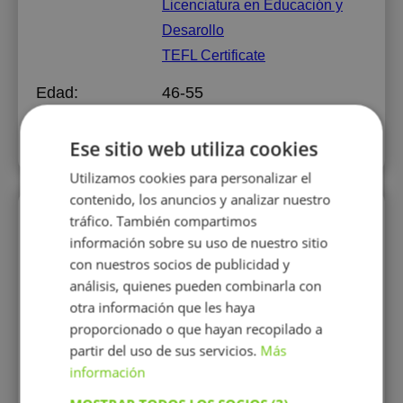
Licenciatura en Educación y
Desarollo
TEFL Certificate
Edad:
46-55
Experiencia:
más de 3 años
Ese sitio web utiliza cookies
Utilizamos cookies para personalizar el
contenido, los anuncios y analizar nuestro
Perfiles similares
tráfico. También compartimos
información sobre su uso de nuestro sitio
con nuestros socios de publicidad y
análisis, quienes pueden combinarla con
otra información que les haya
proporcionado o que hayan recopilado a
partir del uso de sus servicios.
Más
información
rrero
Leticia Silva
Gabr