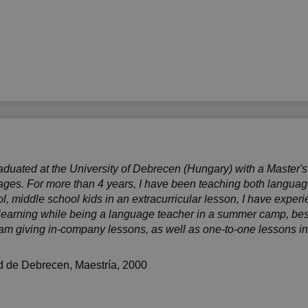
aduated at the University of Debrecen (Hungary) with a Master'
s. For more than 4 years, I have been teaching both languages
, middle school kids in an extracurricular lesson, I have exper
learning while being a language teacher in a summer camp, besi
I am giving in-company lessons, as well as one-to-one lessons i
d de Debrecen
, Maestría, 2000