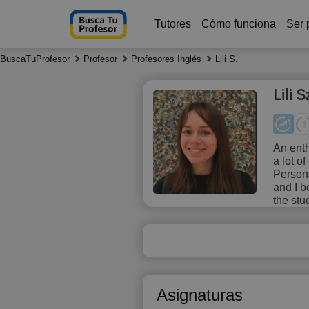
Tutores
Cómo funciona
Ser 
BuscaTuProfesor
Profesor
Profesores Inglés
Lili S.
Lili 
An enth
a lot o
Fr
Persona
7
and I b
the stu
Asignaturas