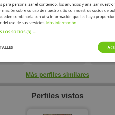
s para personalizar el contenido, los anuncios y analizar nuestro
 de lenguas.
de inglés C2
mación sobre su uso de nuestro sitio con nuestros socios de pub
r la Escuela
s pueden combinarla con otra información que les haya proporci
omas y C1 de
r del uso de sus servicios.
Más información
 Instituto
és.
S LOS SOCIOS
(3) →
/h
12 €/h
10
TALLES
ACE
perfil
Mostrar perfil
Mostr
Más perfiles similares
Perfiles vistos