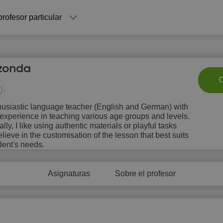
profesor particular
Szonda
C
usiastic language teacher (English and German) with
f experience in teaching various age groups and levels.
Sa
Su
Mo
Tu
W
lly, I like using authentic materials or playful tasks
8
9
10
11
1
elieve in the customisation of the lesson that best suits
dent's needs.
Asignaturas
Sobre el profesor