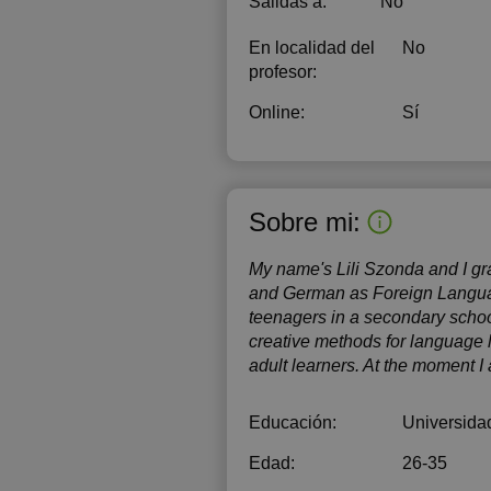
Salidas a:
No
En localidad del
No
profesor:
Online:
Sí
Sobre mi:
My name's Lili Szonda and I gr
and German as Foreign Language
teenagers in a secondary school
creative methods for language 
adult learners. At the moment 
Educación:
Universida
Edad:
26-35