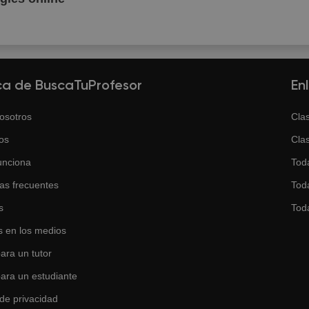
ca de BuscaTuProfesor
En
osotros
Clas
os
Clas
unciona
Tod
as frecuentes
Toda
s
Tod
 en los medios
ara un tutor
para un estudiante
 de privacidad