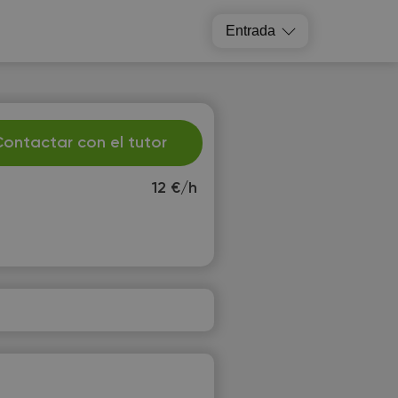
Entrada
ontactar con el tutor
12 €/h
e
Th
2
13