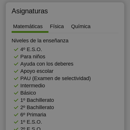
12:00
Asignaturas
Matemáticas
Física
Química
Niveles de la enseñanza
4º E.S.O.
Para niños
Ayuda con los deberes
Apoyo escolar
PAU (Examen de selectividad)
Intermedio
Básico
1º Bachillerato
2º Bachillerato
6º Primaria
1º E.S.O.
2º E.S.O.