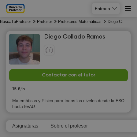
Entrada
BuscaTuProfesor
Profesor
Profesores Matemáticas
Diego C.
Diego Collado Ramos
Sa
Su
Mo
Tu
Contactar con el tutor
8
9
10
11
15 €/h
10:00
Matemáticas y Física para todos los niveles desde la ESO
hasta EvAU.
10:30
11:00
Asignaturas
Sobre el profesor
11:30