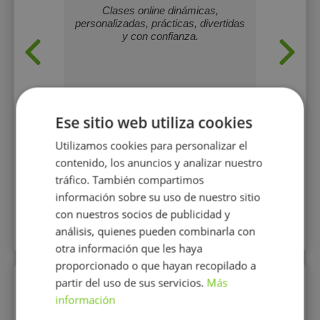
eza y
Clases online dinámicas,
Soy Inge
online de
personalizadas, prácticas, divertidas
pasi
, ajedrez
y con confianza.
innov
fam
fascina
cosa
carrera
creativi
es un
Ese sitio web utiliza cookies
17 €/h
Utilizamos cookies para personalizar el
contenido, los anuncios y analizar nuestro
tráfico. También compartimos
Mostrar perfil
información sobre su uso de nuestro sitio
con nuestros socios de publicidad y
análisis, quienes pueden combinarla con
Más perfiles similares
otra información que les haya
proporcionado o que hayan recopilado a
partir del uso de sus servicios.
Más
Perfiles vistos
información