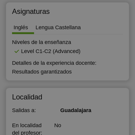
20:00
20:00
20:00
20:00
Asignaturas
Inglés
Lengua Castellana
Niveles de la enseñanza
Level C1-C2 (Advanced)
Detalles de la experiencia docente:
Resultados garantizados
Localidad
Salidas a:
Guadalajara
En localidad
No
del profesor: