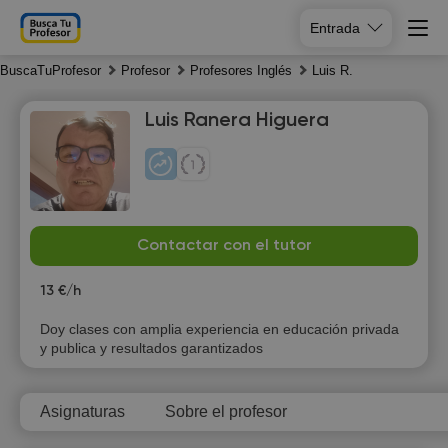
Entrada
BuscaTuProfesor
Profesor
Profesores Inglés
Luis R.
Luis Ranera Higuera
Th
Fr
Sa
Su
Contactar con el tutor
6
7
8
9
13 €/h
18:00
18:00
18:00
18:00
Doy clases con amplia experiencia en educación privada
y publica y resultados garantizados
18:30
18:30
18:30
18:30
19:00
19:00
19:00
19:00
Asignaturas
Sobre el profesor
19:30
19:30
19:30
19:30