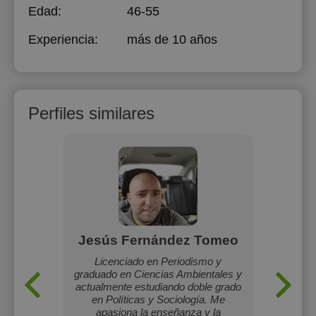
Edad:
46-55
Experiencia:
más de 10 años
Perfiles similares
Jesús Fernández Tomeo
quellas
Licenciado en Periodismo y
Me enc
personas
graduado en Ciencias Ambientales y
persona
llegar a
actualmente estudiando doble grado
lo mara
s
en Políticas y Sociología. Me
apasiona la enseñanza y la