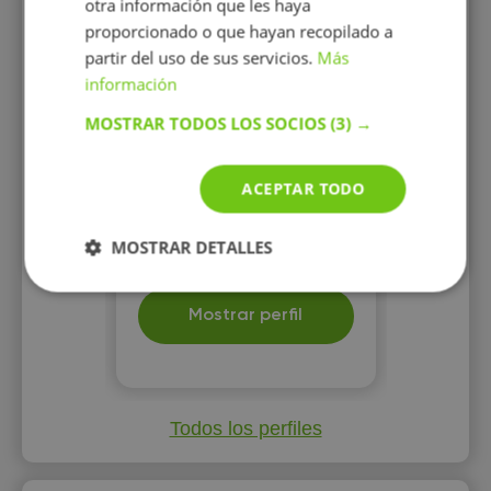
Luis Ranera Higuera
otra información que les haya
Doy clases con amplia
proporcionado o que hayan recopilado a
experiencia en educación
partir del uso de sus servicios.
Más
privada y publica y resultados
información
garantizados
MOSTRAR TODOS LOS SOCIOS
(3) →
ACEPTAR TODO
13 €/h
MOSTRAR DETALLES
Mostrar perfil
Todos los perfiles