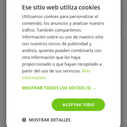
Mostrar perfil
Ese sitio web utiliza cookies
Utilizamos cookies para personalizar el
Más perfiles similares
contenido, los anuncios y analizar nuestro
tráfico. También compartimos
información sobre su uso de nuestro sitio
Perfiles vistos
con nuestros socios de publicidad y
análisis, quienes pueden combinarla con
otra información que les haya
proporcionado o que hayan recopilado a
partir del uso de sus servicios.
Más
información
MOSTRAR TODOS LOS SOCIOS
(3) →
Eloísa Zafra
ACEPTAR TODO
Cánovas
Apasionada de los idiomas y
de la enseñanza, cursando el
MOSTRAR DETALLES
Máster de profesorado para
dedicarme a la enseñanza en