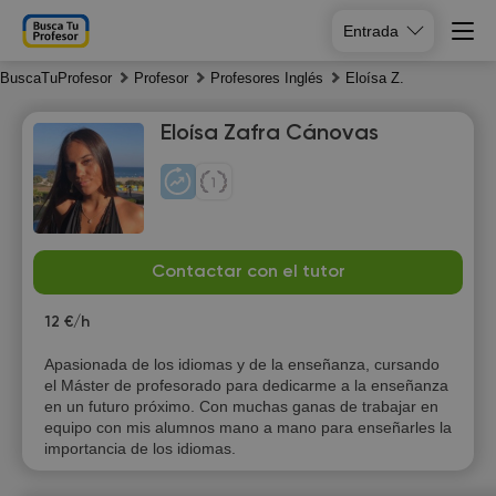
Entrada
BuscaTuProfesor
Profesor
Profesores Inglés
Eloísa Z.
Eloísa Zafra Cánovas
Sa
Su
Mo
Tu
Contactar con el tutor
8
9
10
11
12 €/h
20:30
16:30
Apasionada de los idiomas y de la enseñanza, cursando
el Máster de profesorado para dedicarme a la enseñanza
21:00
17:00
en un futuro próximo. Con muchas ganas de trabajar en
equipo con mis alumnos mano a mano para enseñarles la
17:30
importancia de los idiomas.
18:00