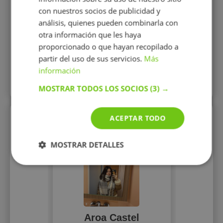
con nuestros socios de publicidad y
10 €/h
análisis, quienes pueden combinarla con
otra información que les haya
proporcionado o que hayan recopilado a
Mostrar perfil
partir del uso de sus servicios.
Más
información
Más perfiles similares
MOSTRAR TODOS LOS SOCIOS
(3) →
ACEPTAR TODO
Perfiles vistos
MOSTRAR DETALLES
Aroa Castel