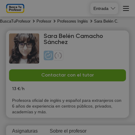
Entrada
BuscaTuProfesor
Profesor
Profesores Inglés
Sara Belén C.
Sara Belén Camacho
Sánchez
Su
Mo
Tu
We
Contactar con el tutor
9
10
11
12
13 €/h
15:30
Profesora oficial de inglés y español para extranjeros con
6 años de experiencia en centros públicos, privados,
16:00
academías y más.
16:30
Asignaturas
Sobre el profesor
17:00