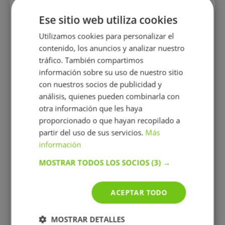
Perfiles similares
Ese sitio web utiliza cookies
Utilizamos cookies para personalizar el
contenido, los anuncios y analizar nuestro
tráfico. También compartimos
información sobre su uso de nuestro sitio
con nuestros socios de publicidad y
análisis, quienes pueden combinarla con
ia
Miguel-Juan Klipstein fink
otra información que les haya
proporcionado o que hayan recopilado a
culares
Soy un profesor de inglés altamente
¡Hola!
eles.
motivado y dedicado con 42 años de
Relacio
partir del uso de sus servicios.
Más
experiencia en la enseñanza a
experi
información
estudiantes de diversas edades y
presen
niveles. Poseo una sólida formación
preparac
MOSTRAR TODOS LOS SOCIOS
(3) →
académica en Lingüística y
filoso
Educación. Mi enfoque pedagógico
pri
combina métodos tradicionales con
ACEPTAR TODO
técnicas innovadoras para crear un
entorno de aprendizaje dinámico y
estimulante.
MOSTRAR DETALLES