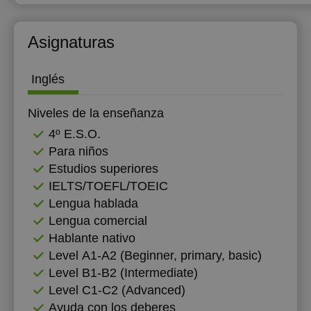
17:30
Asignaturas
18:00
18:30
Inglés
19:00
Niveles de la enseñanza
4º E.S.O.
Para niños
Estudios superiores
IELTS/TOEFL/TOEIC
Lengua hablada
Lengua comercial
Hablante nativo
Level А1-А2 (Beginner, primary, basic)
Level B1-B2 (Intermediate)
Level C1-C2 (Advanced)
Ayuda con los deberes