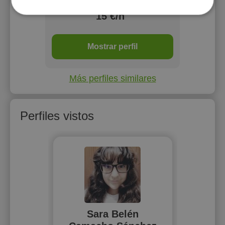
15 €/h
3 o
Mostrar perfil
Más perfiles similares
Perfiles vistos
Sara Belén