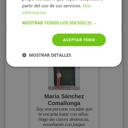
Mostrar perfil
partir del uso de sus servicios.
Más
información
Más perfiles similares
MOSTRAR TODOS LOS SOCIOS
(3) →
Perfiles vistos
ACEPTAR TODO
MOSTRAR DETALLES
Maria Sánchez
Comallonga
Soy una persona sociable que
le encanta tratar con niños.
Hago las clases dinámicas,
enseñando con juegos