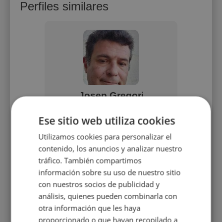
Perfiles similares
a
Josep Gregori
s o gente
FORMACIÓ I ESTUDIS Llicenciat
Profesor
Ese sitio web utiliza cookies
 general
en Filologia Catalana per la
que qui
ásico o
Universitat de València i llengua àrab
(para 
Utilizamos cookies para personalizar el
a l'EOI de València. Licenciado en
Filología Catalana y Española por la
contenido, los anuncios y analizar nuestro
Universidad de Valencia y estudios
tráfico. También compartimos
de lengua árabe en la EOI de
información sobre su uso de nuestro sitio
Valencia.
con nuestros socios de publicidad y
12 €/h
análisis, quienes pueden combinarla con
otra información que les haya
proporcionado o que hayan recopilado a