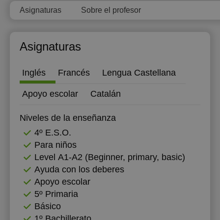
Asignaturas
Sobre el profesor
17:00
12:00
12:00
17:30
12:30
12:30
Asignaturas
18:00
13:00
13:00
18:30
Inglés
Francés
Lengua Castellana
19:00
Apoyo escolar
Catalán
19:30
Niveles de la enseñanza
20:00
4º E.S.O.
Para niños
Level А1-А2 (Beginner, primary, basic)
Ayuda con los deberes
Apoyo escolar
5º Primaria
Básico
1º Bachillerato