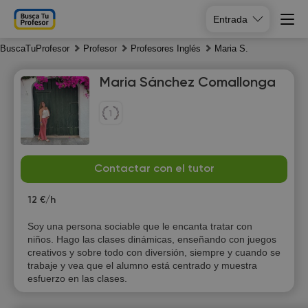
Entrada
BuscaTuProfesor
Profesor
Profesores Inglés
Maria S.
Maria Sánchez Comallonga
Th
Fr
Sa
Su
Contactar con el tutor
6
7
8
9
12 €/h
15:00
10:00
10:00
Soy una persona sociable que le encanta tratar con
niños. Hago las clases dinámicas, enseñando con juegos
15:30
10:30
10:30
creativos y sobre todo con diversión, siempre y cuando se
trabaje y vea que el alumno está centrado y muestra
16:00
11:00
11:00
esfuerzo en las clases.
16:30
11:30
11:30