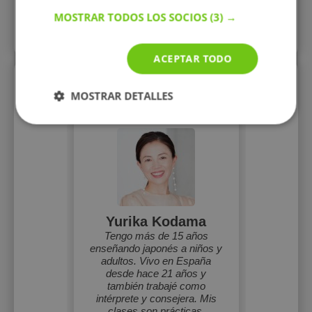
MOSTRAR TODOS LOS SOCIOS
(3) →
Más perfiles similares
ACEPTAR TODO
Perfiles vistos
MOSTRAR DETALLES
Yurika Kodama
Tengo más de 15 años
enseñando japonés a niños y
adultos. Vivo en España
desde hace 21 años y
también trabajé como
intérprete y consejera. Mis
clases son prácticas,