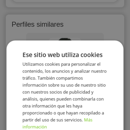
Perfiles similares
Ese sitio web utiliza cookies
Utilizamos cookies para personalizar el
contenido, los anuncios y analizar nuestro
Jose Ramirez
tráfico. También compartimos
información sobre su uso de nuestro sitio
Enseño idioma japonés en cualquier
nivel y desde niños de 10 años hasta
con nuestros socios de publicidad y
adultos de cualquier edad.
análisis, quienes pueden combinarla con
otra información que les haya
17 €/h
proporcionado o que hayan recopilado a
partir del uso de sus servicios.
Más
Mostrar perfil
información