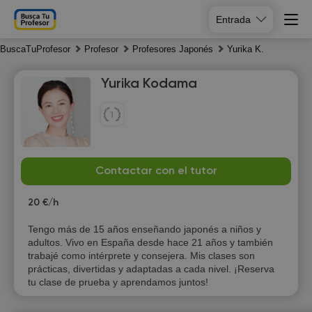
Entrada
BuscaTuProfesor
Profesor
Profesores Japonés
Yurika K.
Yurika Kodama
Su
Mo
Tu
We
Contactar con el tutor
9
10
11
12
20 €/h
Tengo más de 15 años enseñando japonés a niños y
adultos. Vivo en España desde hace 21 años y también
trabajé como intérprete y consejera. Mis clases son
prácticas, divertidas y adaptadas a cada nivel. ¡Reserva
tu clase de prueba y aprendamos juntos!