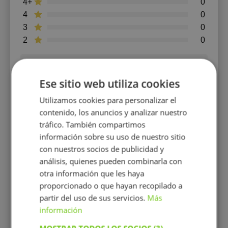
4+
0
4
0
3
0
2
0
Cristina
28.05.2022
Ese sitio web utiliza cookies
Derecho
, Estudios superiores
5+
Utilizamos cookies para personalizar el
contenido, los anuncios y analizar nuestro
Le pondría un 10/10. Muy bien las clases y muy
tráfico. También compartimos
cercana.
información sobre su uso de nuestro sitio
con nuestros socios de publicidad y
Álvaro Ferrero
22.03.2022
análisis, quienes pueden combinarla con
Derecho
, Estudios superiores
otra información que les haya
5+
proporcionado o que hayan recopilado a
partir del uso de sus servicios.
Más
Sigo dando clases con Virginia y estoy
encantado.
información