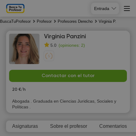
Entrada
BuscaTuProfesor
Profesor
Profesores Derecho
Virginia P.
Virginia Panzini
(
opiniones: 2
)
5.0
Sa
Su
Mo
Tu
Contactar con el tutor
8
9
10
11
20 €/h
16:30
Abogada . Graduada en Ciencias Juridicas, Sociales y
Políticas .
17:00
17:30
Asignaturas
Sobre el profesor
Comentarios
18:00