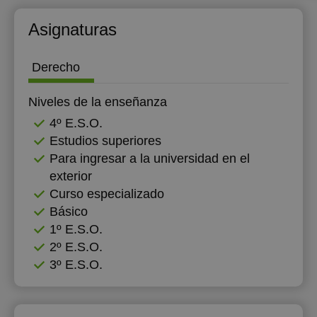
18:30
Asignaturas
19:00
Derecho
19:30
20:00
Niveles de la enseñanza
4º E.S.O.
20:30
Estudios superiores
21:00
Para ingresar a la universidad en el
exterior
Curso especializado
Básico
1º E.S.O.
2º E.S.O.
3º E.S.O.