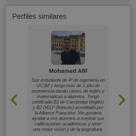
Perfiles similares
Mohamed Afif
de inglés
Soy estudiante de 4º de ingeniería en
Estudian
 por las
UC3M y tengo más de 1 año de
ofrece 
istintos
experiencia dando clases de inglés y
mañanas
matemáticas a alumnos. Tengo
certificado B2 de Cambridge (Inglés)
y B2 DELF (francés) acreditado por
la Alliance Française. Me gustaría
ayudar a mis alumnos a mejorar sus
calificaciones académicas y tener
una mejor visión y de la asignatura.