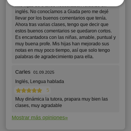
Mis hijas de 8 años necesitaban refuerzo en
inglés. No conocíamos a Giada pero me dejé
llevar por los buenos comentarios que tenía.
Ahora tras varias clases, tengo que decir que
estos buenos comentarios se quedaron cortos.
Es encantadora con las niñas, amable, puntual y
muy buena profe. Mis hijas han mejorado sus
notas en muy poco tiempo, así que solo tengo
palabras de agradecimiento para ella.
Carles
01.09.2025
Inglés
, Lengua hablada
5
Muy dinámica la tutora, prapara muy bien las
clases, muy agradable
Mostrar más opiniones»