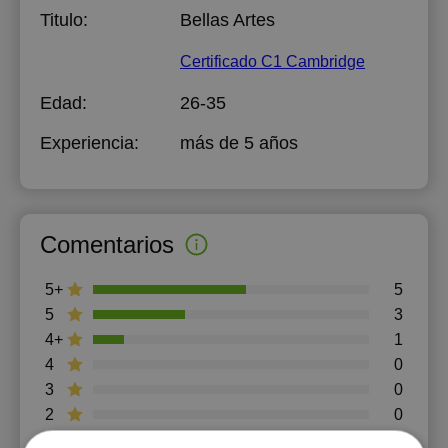
Titulo:
Bellas Artes
Certificado C1 Cambridge
Edad:
26-35
Experiencia:
más de 5 años
Comentarios
5+
5
5
3
4+
1
4
0
3
0
2
0