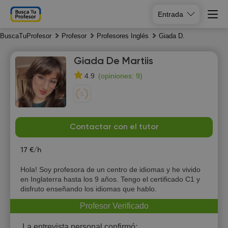
Entrada
BuscaTuProfesor
Profesor
Profesores Inglés
Giada D.
Giada De Martiis
(
opiniones: 9
)
4.9
Su
Mo
Tu
We
Contactar con el tutor
9
10
11
12
17 €/h
18:00
Hola! Soy profesora de un centro de idiomas y he vivido
en Inglaterra hasta los 9 años. Tengo el certificado C1 y
18:30
disfruto enseñando los idiomas que hablo.
19:00
Profesor Verificado
19:30
La entrevista personal confirmó: