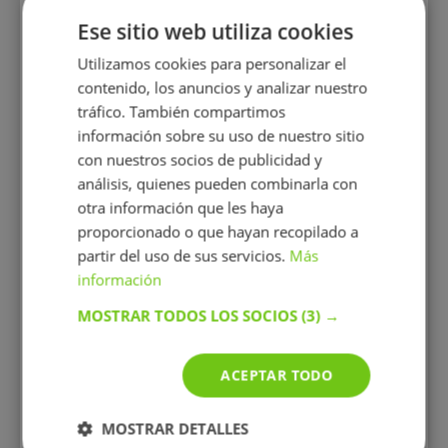
Mihaita
08.04.2026
Ese sitio web utiliza cookies
Matemáticas, Inglés
, 2º Bachillerato
Utilizamos cookies para personalizar el
5
contenido, los anuncios y analizar nuestro
Muy buena profesora. Mi hija ha avanzado
tráfico. También compartimos
mucho en asignaturas.
información sobre su uso de nuestro sitio
con nuestros socios de publicidad y
análisis, quienes pueden combinarla con
Madalina Botoghina
26.03.2026
otra información que les haya
Inglés
, Lengua hablada
proporcionado o que hayan recopilado a
5+
partir del uso de sus servicios.
Más
Las clases muy bien y la chica majisima y
información
siempre dispuesta a ayudar. Me ha ayudado con
MOSTRAR TODOS LOS SOCIOS
(3) →
todo lo que necesitaba y sigue haciendolo
Raquel
ACEPTAR TODO
05.12.2025
Inglés
, 3º Primaria
MOSTRAR DETALLES
5+