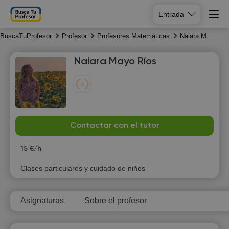
Entrada
BuscaTuProfesor
Profesor
Profesores Matemáticas
Naiara M.
Naiara Mayo Ríos
Sa
Su
Mo
Tu
Contactar con el tutor
8
9
10
11
15 €/h
19:30
10:00
Clases particulares y cuidado de niños
20:00
10:30
Asignaturas
Sobre el profesor
20:30
11:00
21:00
11:30