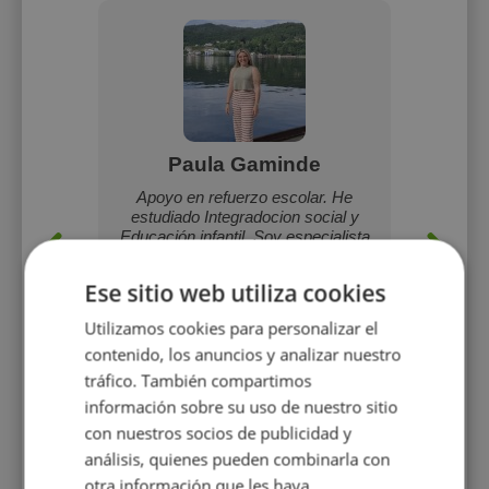
o
Paula Gaminde
ía y me
Apoyo en refuerzo escolar. He
Soy Ike
nglés a
estudiado Integradocion social y
aprende
sde B1
Educación infantil. Soy especialista
estudi
dades).
en adaptaciones de las asignaturas.
Ese sitio web utiliza cookies
Utilizamos cookies para personalizar el
contenido, los anuncios y analizar nuestro
15 €/h
tráfico. También compartimos
información sobre su uso de nuestro sitio
con nuestros socios de publicidad y
Mostrar perfil
análisis, quienes pueden combinarla con
otra información que les haya