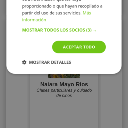
proporcionado o que hayan recopilado a
Más perfiles similares
partir del uso de sus servicios.
Más
información
Perfiles vistos
MOSTRAR TODOS LOS SOCIOS
(3) →
ACEPTAR TODO
MOSTRAR DETALLES
Naiara Mayo Ríos
Clases particulares y cuidado
de niños