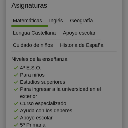
Asignaturas
12:00
12:30
Matemáticas
Inglés
Geografía
13:00
Lengua Castellana
Apoyo escolar
13:30
Cuidado de niños
Historia de España
14:00
Niveles de la enseñanza
14:30
4º E.S.O.
15:00
Para niños
Estudios superiores
15:30
Para ingresar a la universidad en el
16:00
exterior
Curso especializado
16:30
Ayuda con los deberes
17:00
Apoyo escolar
5º Primaria
17:30