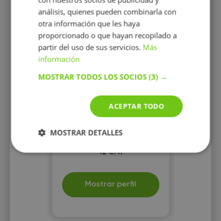
análisis, quienes pueden combinarla con
otra información que les haya
proporcionado o que hayan recopilado a
María Arcos Cabello
partir del uso de sus servicios.
Más
Profesor particular de español
información
o de asignaturas de primaria
MOSTRAR TODOS LOS SOCIOS
(3) →
ACEPTAR TODO
MOSTRAR DETALLES
12 €/h
Mostrar perfil