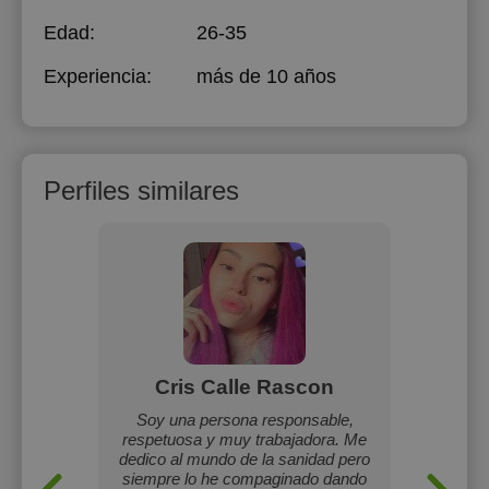
Edad:
26-35
Experiencia:
más de 10 años
Perfiles similares
Cris Calle Rascon
Car
 primaria
Soy una persona responsable,
Orto
scentes y
respetuosa y muy trabajadora. Me
vocabu
spañol a
dedico al mundo de la sanidad pero
siempre lo he compaginado dando