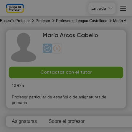
Entrada
BuscaTuProfesor
Profesor
Profesores Lengua Castellana
María A.
María Arcos Cabello
Su
Mo
Tu
We
Contactar con el tutor
9
10
11
12
12 €/h
Profesor particular de español o de asignaturas de
primaria
Asignaturas
Sobre el profesor