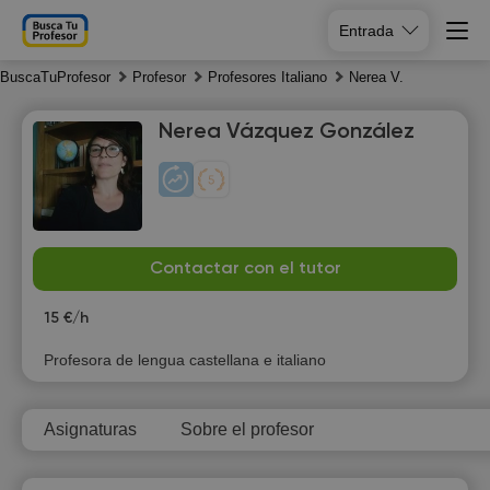
Entrada
BuscaTuProfesor
Profesor
Profesores Italiano
Nerea V.
Nerea Vázquez González
Sa
Su
Mo
Tu
Contactar con el tutor
8
9
10
11
15 €/h
Profesora de lengua castellana e italiano
Asignaturas
Sobre el profesor