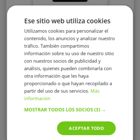
Nerea Vázquez
González
Ese sitio web utiliza cookies
Profesora de lengua
castellana e italiano
Utilizamos cookies para personalizar el
contenido, los anuncios y analizar nuestro
tráfico. También compartimos
información sobre su uso de nuestro sitio
con nuestros socios de publicidad y
análisis, quienes pueden combinarla con
otra información que les haya
15 €/h
proporcionado o que hayan recopilado a
partir del uso de sus servicios.
Más
información
Mostrar perfil
MOSTRAR TODOS LOS SOCIOS
(3) →
ACEPTAR TODO
Todos los perfiles