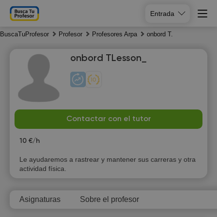
Entrada
BuscaTuProfesor
Profesor
Profesores Arpa
onbord T.
onbord TLesson_
We
Th
Fr
Sa
Contactar con el tutor
5
6
7
8
10 €/h
Le ayudaremos a rastrear y mantener sus carreras y otra
actividad física.
Asignaturas
Sobre el profesor