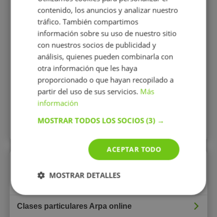
contenido, los anuncios y analizar nuestro
tráfico. También compartimos
información sobre su uso de nuestro sitio
con nuestros socios de publicidad y
10 €/h
análisis, quienes pueden combinarla con
otra información que les haya
Mostrar perfil
proporcionado o que hayan recopilado a
partir del uso de sus servicios.
Más
información
MOSTRAR TODOS LOS SOCIOS
(3) →
Todos los perfiles
ACEPTAR TODO
Enlaces rápidos
MOSTRAR DETALLES
Clases particulares Arpa
Clases particulares Arpa online