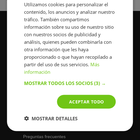
Utilizamos cookies para personalizar el
contenido, los anuncios y analizar nuestro
tráfico. También compartimos
Participar
información sobre su uso de nuestro sitio
con nuestros socios de publicidad y
análisis, quienes pueden combinarla con
otra información que les haya
proporcionado o que hayan recopilado a
+34900839047
partir del uso de sus servicios.
Más
información
Laborables de 9 a 20 h
Fines de semana de 10 a 18 hs.
MOSTRAR TODOS LOS SOCIOS
(3) →
Acerca de BuscaTuProfesor
ACEPTAR TODO
Sobre nosotros
Contactos
MOSTRAR DETALLES
Cómo funciona
Preguntas frecuentes