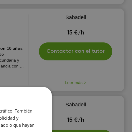
Sabadell
15 €/h
Contactar con el tutor
do
cundaria y
ancia con el
encia del
Leer más
Sabadell
 tráfico. También
a
licidad y
15 €/h
onado o que hayan