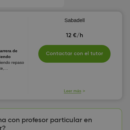
Sabadell
12 €/h
arrera de
Contactar con el tutor
ciendo
iendo repaso
te,
ño y niña ya
Leer más
na con profesor particular en
r?