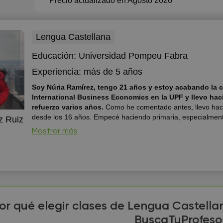
Precio actualizado en Agosto 2026
Lengua Castellana
Educación:
Universidad Pompeu Fabra
Experiencia:
más de 5 años
Soy Núria Ramírez, tengo 21 años y estoy acabando la c
International Business Economics en la UPF y llevo ha
refuerzo varios años.
Como he comentado antes, llevo hac
desde los 16 años. Empecé haciendo primaria, especialmen
z Ruiz
matemáticas. A la hora de trabajar voy viendo según cada ni
Mostrar más
que cada persona necesita diferentes cosas. Normalmente, no sólo
ayudo a resolver las dudas y dar refuerzo de las asigna...
or qué elegir clases de Lengua Castella
BuscaTuProfeso