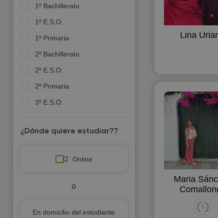
1º Bachillerato
1º E.S.O.
Lina Uriar
1º Primaria
2º Bachillerato
2º E.S.O.
2º Primaria
3º E.S.O.
3º Primaria
¿Dónde quiere estudiar??
4º E.S.O.
4º Primaria
Online
5º Primaria
Maria Sán
6º Primaria
o
Comallon
Estudios superiores
En domicilio del estudiante
FP - Formación Profesional