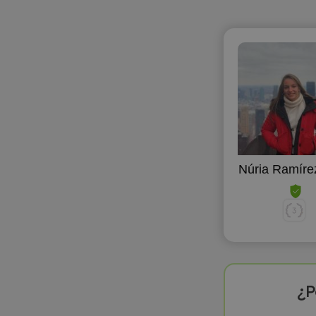
Núria Ramíre
¿P