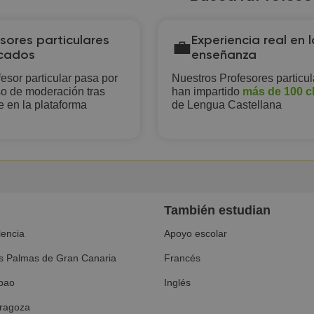
sores particulares
Experiencia real en l
💼
icados
enseñanza
esor particular pasa por
Nuestros Profesores particul
o de moderación tras
han impartido
más de 100 c
e en la plataforma
de Lengua Castellana
También estudian
lencia
Apoyo escolar
s Palmas de Gran Canaria
Francés
lbao
Inglés
ragoza