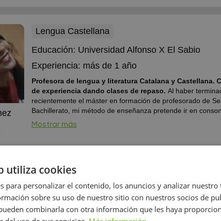
Lengua Castellana
Educación:
Universidad Alfonso X El Sabio
Experiencia:
más de 1 año
Profesora de lengua y literatura Catalana y Castellana. Con 10 años
de experiencia dando clases de repaso.
Al haber termina
recientemente el máster en formación de profesorado de Se
Bachillerato, mi método de enseñanza pretende ir en conson
mez
modelo educativo actual basado en competencias. La experi
Mostrar más
aprendizaje debe ser base para que el alumno adquiera los
conocimientos nec...
b utiliza cookies
Lengua Castellana
s para personalizar el contenido, los anuncios y analizar nuestro
Educación:
Universidad Autónoma de Barcelon
mación sobre su uso de nuestro sitio con nuestros socios de pub
s pueden combinarla con otra información que les haya proporci
Experiencia:
más de 2 años