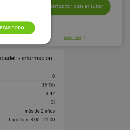
para repaso
Contactar con el tutor
s y
e 7'5 del
ostenibilidad
idades en la
PTAR TODO
 música y
Leer más
badell - información
8
15 €/h
4.42
Si
más de 2 años
Lun-Dom, 8:00 - 21:00