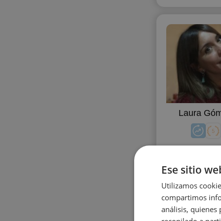
Laura Gó
Ese sitio we
Utilizamos cookie
compartimos infor
análisis, quiene