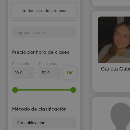
Para adultos
En domicilio del profesor
Para niños
PAU (Examen de
selectividad)
Ingrese la zona
Precio por hora de clases
Precio min
Precio max
Carlota Guti
OK
Método de clasificación