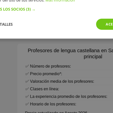
r del uso de sus servicios.
Más información
Estudiante de humanidades con batxiller tecnológico, 
de inglés, catalán, castellano, filosofía, ciencias sociale
S LOS SOCIOS
(3) →
naturales, historia...
Tengo una mediana de 9'7 de ESO, y d
batxillerato tecnológico. Empecé ingeniería de la energía y s
ruch
en la UdL pero lo dejé en la pandemia y me cambié a human
TALLES
ACE
Mostrar más
UAB. También estudié hasta tercero de grado profesional de
toco el piano. Mi método para enseñar co...
Profesores de lengua castellana en Sa
principal
✅ Número de profesores:
✅ Precio promedio*:
✅ Valoración media de los profesores:
✅ Clases en línea:
✅ La experiencia promedio de los profesores:
✅ Horario de los profesores: