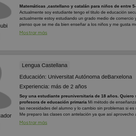
Matemáticas ,castellano y catalán para niños de entre 5
Actualmente soy estudiante tengo el titulo de educación secu
actualmente estoy estudiando un grado medio de comercio y
pienso que se me da bien enseñar a los niños y me gusta 
ubi
desplazarme al domicilio al menos que este a 1h de donde y
Mostrar más
se me haría muy difícil
Lengua Castellana
Educación:
Universitat Autónoma deBarxelona
Experiencia:
más de 2 años
Soy una estudiante preuniversitaria de 18 años. Quiero 
profesora de educación primaria
Mi método de enseñanza
las necesidades del alumno y lo cambio sin problemas si es 
Me preparo las clases con antelación ya que así aprovecho 
cador
tiempo de la clase, pero si hay algún cambio de alguna hor
Mostrar más
preparación para un examen o cualquier cosa no hay ningún 