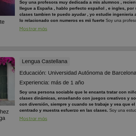
Soy una profesora muy dedicada a mis alumnos , recie
llegue a España , hablo perfecto español , e ingles, por 
clases tambien te puedo ayudar , yo estudie ingenieria 
lo relacionado con numeros es mii fuerte
Soy una profes
te
dedicada a mis alumnos , recientemente llegue a España , h
Mostrar más
español , e ingles, por si necesitas clases tambien te puedo 
estudie ingenieria asi que todo lo relacionado con numeros e
Lengua Castellana
Educación:
Universidad Autónoma de Barcelon
Experiencia:
más de 1 año
Soy una persona sociable que le encanta tratar con niñ
clases dinámicas, enseñando con juegos creativos y so
con diversión, siempre y cuando se trabaje y vea que e
centrado y muestra esfuerzo en las clases.
Soy una estu
chez
acaba de empezar los estudios del grado de Educación Prima
ga
Mostrar más
UAB. Me encanta estar con niños y sobretodo enseñarles y ex
que les cuesta o no se les da tan bien.