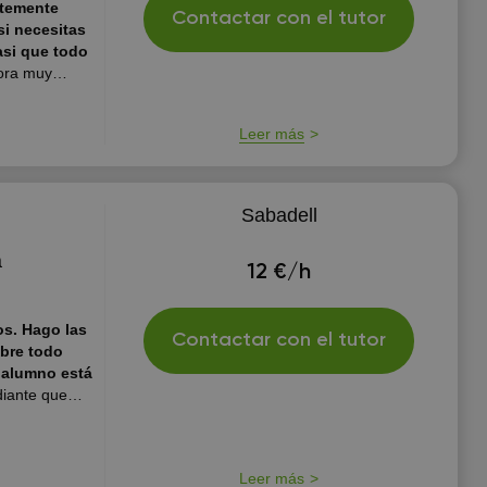
ntemente
Contactar con el tutor
si necesitas
asi que todo
ora muy
ablo perfecto
ayudar , yo
Leer más
s mi fuerte
Sabadell
a
12 €/h
os. Hago las
Contactar con el tutor
bre todo
l alumno está
diante que
ria en la
plicarles lo
Leer más