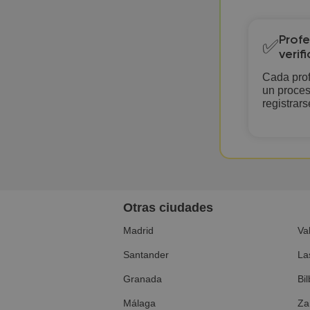
Profe
✅
verif
Cada prof
un proces
registrars
Otras ciudades
Madrid
Va
Santander
La
Granada
Bi
Málaga
Za