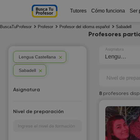
Tutores
Cómo funciona
Ser 
BuscaTuProfesor
Profesor
Profesor del idioma español
Sabadell
Profesores parti
Asignatura
Lengua Castellana
Lengua Castellana
Sabadell
Nivel de prepa
Asignatura
8
profesores disp
Nivel de preparación