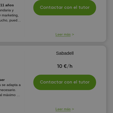
-11 años
Contactar con el tutor
ndaria y
 marketing,
mucho, puedo
o vivo porque
Leer más
Sabadell
10 €/h
ser
Contactar con el tutor
 se adapta a
necesario.
al máximo el
a como
...
Leer más