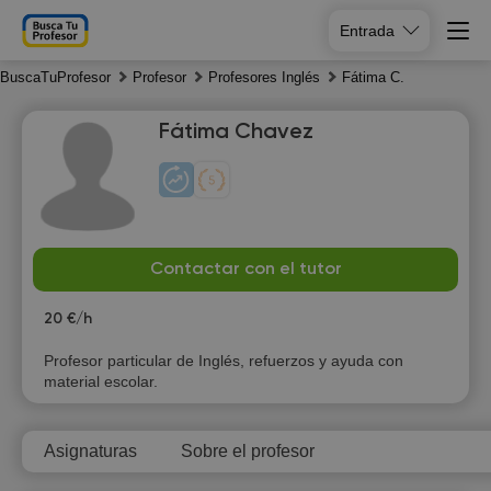
Entrada
BuscaTuProfesor
Profesor
Profesores Inglés
Fátima C.
Fátima Chavez
Su
Mo
Tu
We
Contactar con el tutor
9
10
11
12
20 €/h
Profesor particular de Inglés, refuerzos y ayuda con
material escolar.
Asignaturas
Sobre el profesor