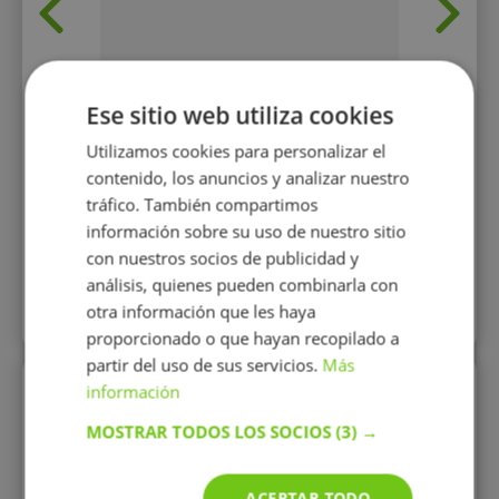
Ese sitio web utiliza cookies
Utilizamos cookies para personalizar el
15 €/h
contenido, los anuncios y analizar nuestro
tráfico. También compartimos
información sobre su uso de nuestro sitio
Mostrar perfil
con nuestros socios de publicidad y
análisis, quienes pueden combinarla con
otra información que les haya
Más perfiles similares
proporcionado o que hayan recopilado a
partir del uso de sus servicios.
Más
información
Perfiles vistos
MOSTRAR TODOS LOS SOCIOS
(3) →
ACEPTAR TODO