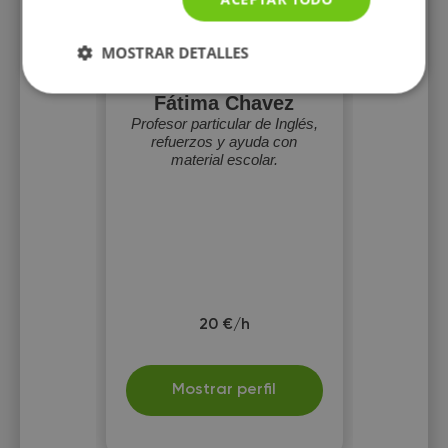
MOSTRAR DETALLES
Fátima Chavez
Profesor particular de Inglés,
refuerzos y ayuda con
material escolar.
20 €/h
Mostrar perfil