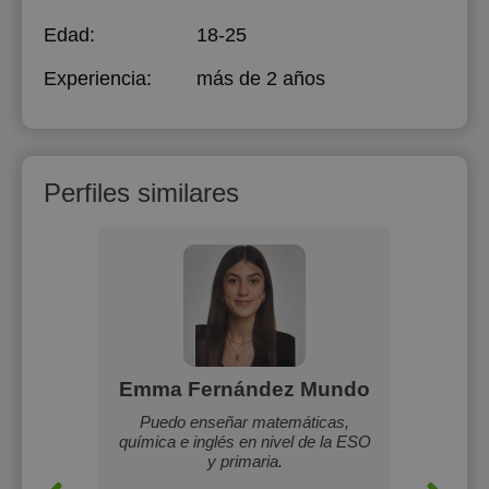
Edad:
18-25
Experiencia:
más de 2 años
Perfiles similares
on
Emma Fernández Mundo
N
 primaria
Puedo enseñar matemáticas,
Mi nom
eño a los
química e inglés en nivel de la ESO
cu
y primaria.
indepe
as