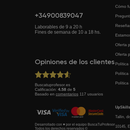
Cómo f
+34900839047
Pregunt
Reseña
Laborables de 9 a 20 h
Fines de semana de 10 a 18 hs.
Estamos
Oferta p
Oferta 
Opiniones de los clientes
Política
Política
Política 
Buscatuprofesor.es
Calificación:
4.58
de
5
Basado en
comentarios
117
usuarios
UpSkill
Tallin, d
Desarrollado con ♥ por el equipo BuscaTuProfesor
10145, E
Todos los derechos reservados ©