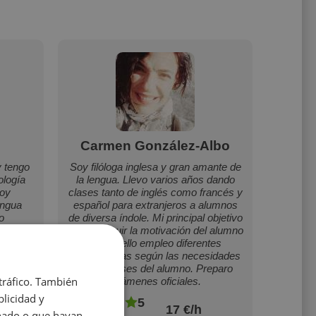
Carmen González-Albo
y tengo
Soy filóloga inglesa y gran amante de
ología
la lengua. Llevo varios años dando
toy
clases tanto de inglés como francés y
engua
español para extranjeros a alumnos
o
de diversa índole. Mi principal objetivo
es conseguir la motivación del alumno
y para ello empleo diferentes
metodologías según las necesidades
y/o intereses del alumno. Preparo
 tráfico. También
exámenes oficiales.
licidad y
5
17 €/h
onado o que hayan