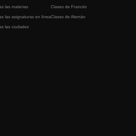
as las materias
Clases de
Francés
s las asignaturas en línea
Clases de
Alemán
as las ciudades