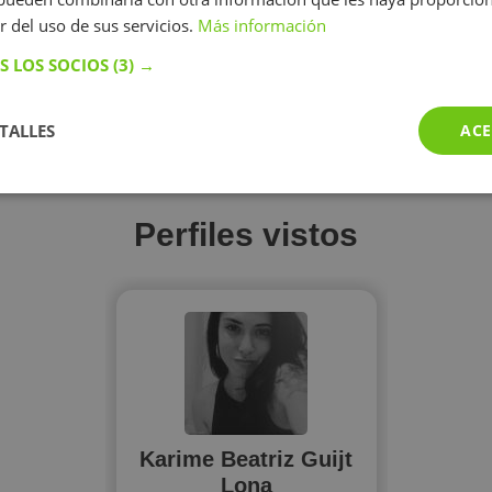
r del uso de sus servicios.
Más información
Mostrar perfil
Mostrar perfil
S LOS SOCIOS
(3) →
TALLES
ACE
Más perfiles similares
Perfiles vistos
Karime Beatriz Guijt
Lona