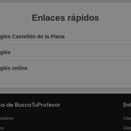
Enlaces rápidos
nglés Castellón de la Plana
nglés
nglés online
ca de BuscaTuProfesor
En
osotros
Clas
os
Clas