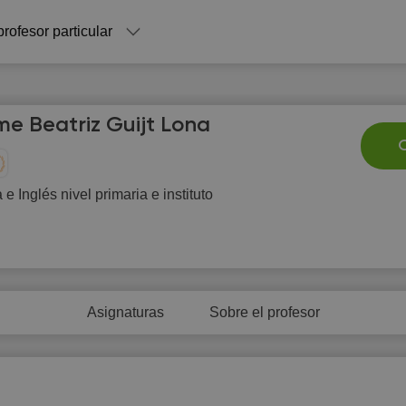
profesor particular
me Beatriz Guijt Lona
C
a e Inglés nivel primaria e instituto
Fr
Sa
Su
Mo
T
7
8
9
10
1
5:00
15:00
15:00
Asignaturas
Sobre el profesor
5:30
15:30
15:30
6:00
16:00
16:00
6:30
16:30
16:30