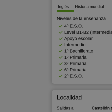
Inglés
Historia mundial
1
1
Niveles de la enseñanza
4º E.S.O.
1
Level B1-B2 (Intermedia
1
Apoyo escolar
Intermedio
1
1º Bachillerato
1
1º Primaria
3º Primaria
2
6º Primaria
2º E.S.O.
Localidad
Salidas a:
Castellón 