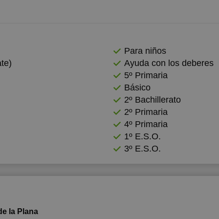
7:00
17:00
17:00
7:30
17:30
17:30
Para niños
8:00
18:00
18:00
te)
Ayuda con los deberes
8:30
18:30
18:30
5º Primaria
Básico
9:00
19:00
19:00
2º Bachillerato
9:30
19:30
19:30
2º Primaria
4º Primaria
0:00
20:00
20:00
1º E.S.O.
3º E.S.O.
de la Plana