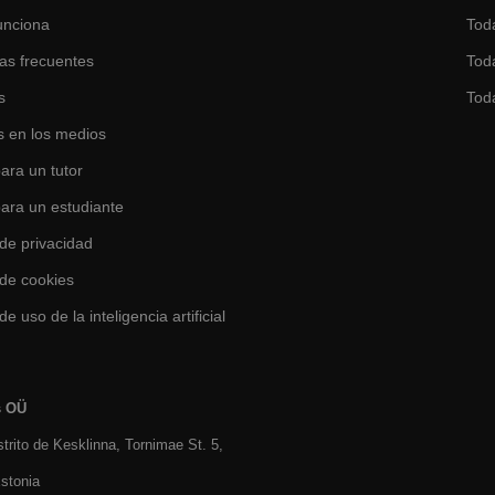
unciona
Tod
as frecuentes
Toda
s
Tod
 en los medios
ara un tutor
para un estudiante
 de privacidad
 de cookies
de uso de la inteligencia artificial
s OÜ
istrito de Kesklinna, Tornimаe St. 5,
stonia