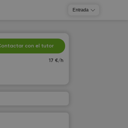
Entrada
ontactar con el tutor
17 €/h
u
We
1
12