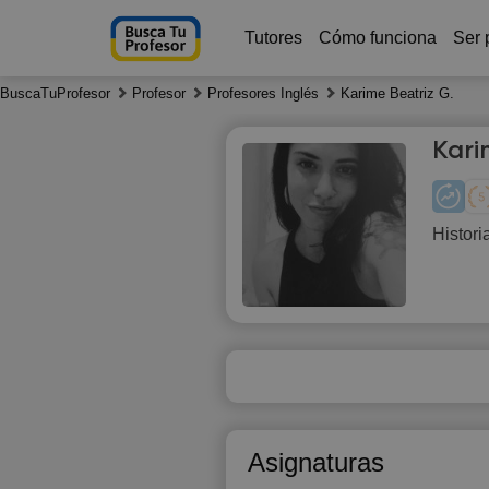
Tutores
Cómo funciona
Ser 
BuscaTuProfesor
Profesor
Profesores Inglés
Karime Beatriz G.
Kari
Histori
Th
6
1
1
1
Asignaturas
1