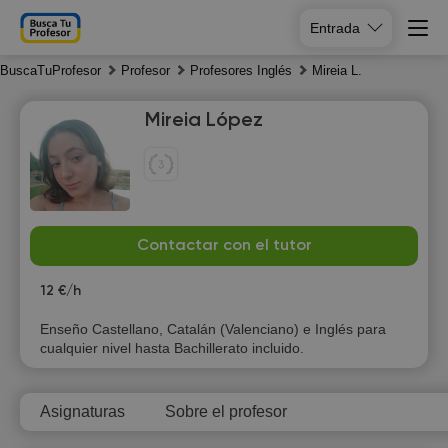
Entrada
BuscaTuProfesor
Profesor
Profesores Inglés
Mireia L.
Mireia López
Fr
Sa
Su
Mo
Contactar con el tutor
7
8
9
10
12 €/h
11:00
10:00
Enseño Castellano, Catalán (Valenciano) e Inglés para
cualquier nivel hasta Bachillerato incluido.
11:30
10:30
12:00
11:00
Asignaturas
Sobre el profesor
12:30
11:30