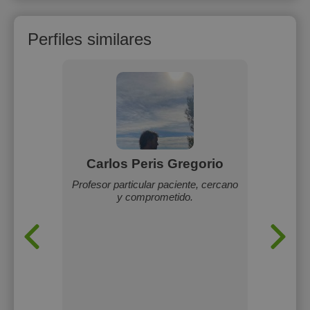
Perfiles similares
ez
Carlos Peris Gregorio
Inés 
lares de
Profesor particular paciente, cercano
Doy clas
 de B2.
y comprometido.
eso (h
on los
ESO o