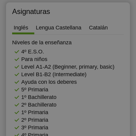
13:00
12:00
Asignaturas
12:30
Inglés
Lengua Castellana
Catalán
13:00
Niveles de la enseñanza
13:30
4º E.S.O.
14:00
Para niños
14:30
Level А1-А2 (Beginner, primary, basic)
Level B1-B2 (Intermediate)
15:00
Ayuda con los deberes
5º Primaria
15:30
1º Bachillerato
16:00
2º Bachillerato
1º Primaria
16:30
2º Primaria
17:00
3º Primaria
4º Primaria
17:30