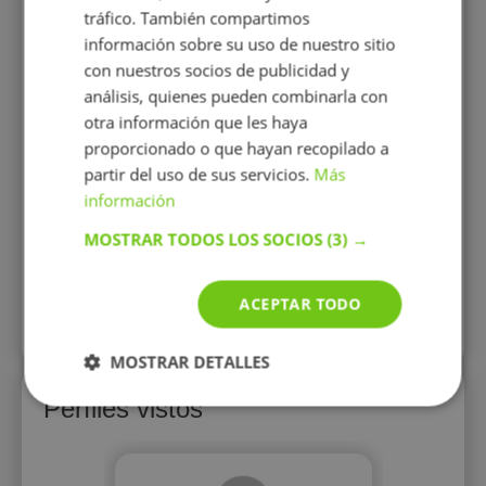
s
asignatura de lengua castellana en
educ
tráfico. También compartimos
cualquier nivel de secundaria y
franc
información sobre su uso de nuestro sitio
bachillerato
expe
con nuestros socios de publicidad y
con
análisis, quienes pueden combinarla con
otra información que les haya
proporcionado o que hayan recopilado a
partir del uso de sus servicios.
Más
10 €/h
información
MOSTRAR TODOS LOS SOCIOS
(3) →
Mostrar perfil
ACEPTAR TODO
Más perfiles similares
MOSTRAR DETALLES
Perfiles vistos