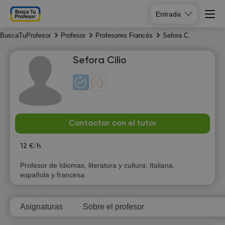
Entrada
BuscaTuProfesor
Profesor
Profesores Francés
Sefora C.
Sefora Cilio
Th
Fr
Sa
Su
Contactar con el tutor
6
7
8
9
12 €/h
Profesor de Idiomas, literatura y cultura: Italiana,
española y francesa
Asignaturas
Sobre el profesor