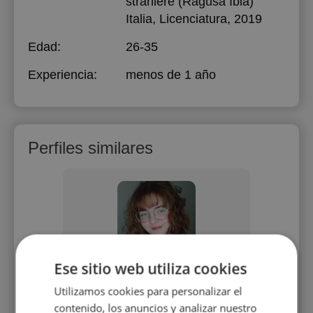
straniere (Ragusa Ibla)
Italia
, Licenciatura, 2019
Edad:
26-35
Experiencia:
menos de 1 año
Perfiles similares
Ese sitio web utiliza cookies
osa
Lorena Millán Mendieta
Sil
Utilizamos cookies para personalizar el
para
Enseño español para cualquier
contenido, los anuncios y analizar nuestro
a de
persona con cualquier nivel y la
Estu