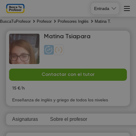
Entrada
BuscaTuProfesor
Profesor
Profesores Inglés
Matina T.
Matina Tsiapara
Fr
Sa
Su
Mo
Contactar con el tutor
7
8
9
10
15 €/h
Enseñanza de inglés y griego de todos los niveles
Asignaturas
Sobre el profesor