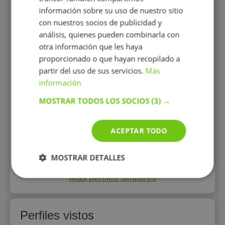
información sobre su uso de nuestro sitio
ñanza de
Soy Jorge, graduado en Periodismo.
Profe
con nuestros socios de publicidad y
añol para
Doy clases de lengua, historia y
enfo
bién he
apoyo escolar para Primaria y ESO.
análisis, quienes pueden combinarla con
yo en
Me centro en que el alumno entienda
otra información que les haya
los conceptos y gane seguridad,
proporcionado o que hayan recopilado a
mejorando sus resultados de forma
progresiva.
partir del uso de sus servicios.
Más
información
MOSTRAR TODOS LOS SOCIOS
(3) →
14 €/h
ACEPTAR TODO
Mostrar perfil
MOSTRAR DETALLES
Más perfiles similares
Perfiles vistos