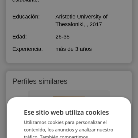
Educación:
Aristotle University of
Thesaloniki
, , 2017
Edad:
26-35
Experiencia:
más de 3 años
Perfiles similares
Ese sitio web utiliza cookies
Utilizamos cookies para personalizar el
contenido, los anuncios y analizar nuestro
o
Jorge Ruiz
tráfico. También compartimos