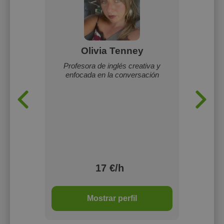
a
Olivia Tenney
Jimen
iego de
Profesora de inglés creativa y
Gradu
enfocada en la conversación
Inglé
M
17 €/h
1 o
Mostrar perfil