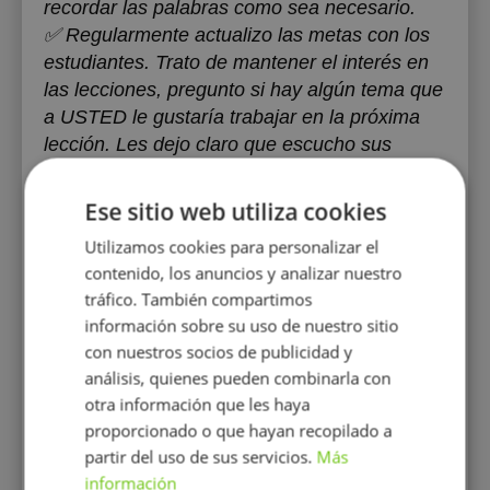
recordar las palabras como sea necesario.
‌‌✅ Regularmente actualizo las metas con los
estudiantes. Trato de mantener el interés en
las lecciones, pregunto si hay algún tema que
a USTED le gustaría trabajar en la próxima
lección. Les dejo claro que escucho sus
deseos!
Ese sitio web utiliza cookies
⭐¿Por qué es más conveniente estudiar
Utilizamos cookies para personalizar el
ONLINE?
contenido, los anuncios y analizar nuestro
‌✅Puedes planificar tu propio horario
tráfico. También compartimos
‌✅ Puedes practicar en cualquier lugar
información sobre su uso de nuestro sitio
✅Fácil de comenzar una lección 15-30
con nuestros socios de publicidad y
minutos tarde o temprano
análisis, quienes pueden combinarla con
✅Ahora hay mucho más material online que
otra información que les haya
offline
proporcionado o que hayan recopilado a
‌✅ Puedes tomar té/café en tu taza favorita :)
partir del uso de sus servicios.
Más
✅ Al mismo tiempo, no pierdes la calidad de
información