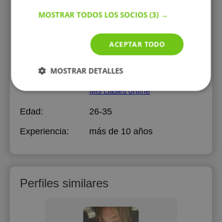
la educación.
MOSTRAR TODOS LOS SOCIOS
(3) →
Educación:
Nizhniy Novgorod
Polytecnical University
ACEPTAR TODO
,
Maestría, 2020
MOSTRAR DETALLES
Mis clases online
Mis clases online
Edad:
26-35
Experiencia:
más de 10 años
Perfiles similares