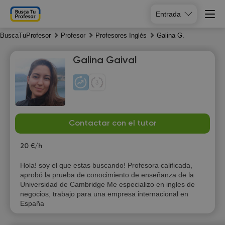
Entrada
BuscaTuProfesor
Profesor
Profesores Inglés
Galina G.
Galina Gaival
Mo
Tu
We
Th
Contactar con el tutor
10
11
12
13
20 €/h
19:00
18:00
17:00
Hola! soy el que estas buscando! Profesora calificada,
aprobó la prueba de conocimiento de enseñanza de la
19:30
18:30
17:30
Universidad de Cambridge Me especializo en ingles de
negocios, trabajo para una empresa internacional en
20:00
19:00
18:00
España
19:30