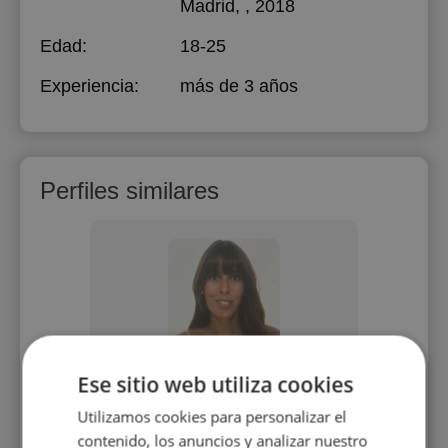
Madrid
, , 2018
Edad:
18-25
Experiencia:
más de 3 años
Perfiles similares
ia
Carmen Lora Sanchez
Ese sitio web utiliza cookies
entes
Ortografía, lectura, escritura,
Actualme
Utilizamos cookies para personalizar el
eño
vocabulario, comprensión — para
estudi
órico y
niños
ingles
contenido, los anuncios y analizar nuestro