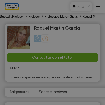
Entrada
BuscaTuProfesor
Profesor
Profesores Matemáticas
Raquel M.
Raquel Martin Garcia
Su
Mo
Tu
We
Contactar con el tutor
9
10
11
12
10 €/h
Enseño lo que se necesite para niños de entre 0-6 años
Asignaturas
Sobre el profesor