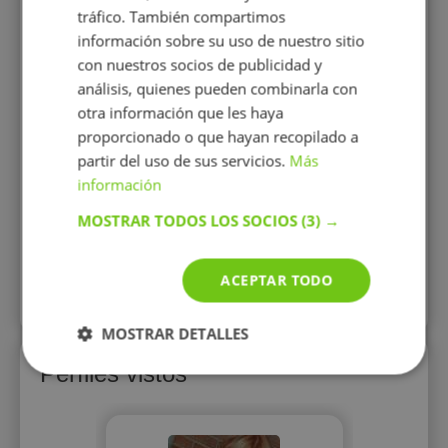
profes
tráfico. También compartimos
como 
información sobre su uso de nuestro sitio
estad
primar
con nuestros socios de publicidad y
análisis, quienes pueden combinarla con
ingles.A
otra información que les haya
Adva
proporcionado o que hayan recopilado a
partir del uso de sus servicios.
Más
12 €/h
información
MOSTRAR TODOS LOS SOCIOS
(3) →
Mostrar perfil
ACEPTAR TODO
Más perfiles similares
MOSTRAR DETALLES
Perfiles vistos