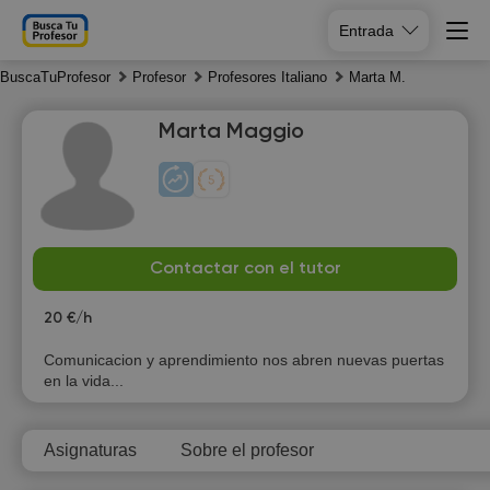
Entrada
BuscaTuProfesor
Profesor
Profesores Italiano
Marta M.
Marta Maggio
Th
Fr
Sa
Su
Contactar con el tutor
6
7
8
9
20 €/h
Comunicacion y aprendimiento nos abren nuevas puertas
en la vida...
Asignaturas
Sobre el profesor