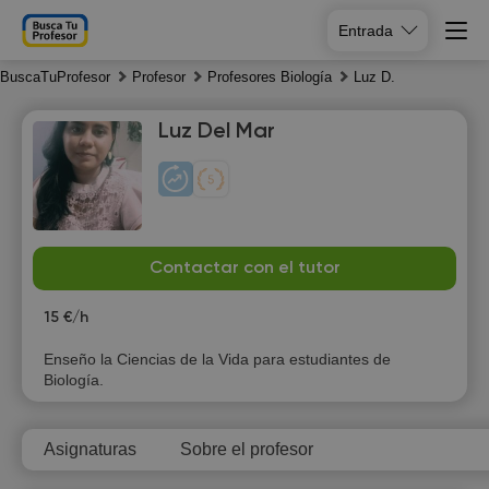
Entrada
BuscaTuProfesor
Profesor
Profesores Biología
Luz D.
Luz Del Mar
Th
Fr
Sa
Su
Contactar con el tutor
6
7
8
9
15 €/h
10:00
10:00
10:00
Enseño la Ciencias de la Vida para estudiantes de
Biología.
10:30
10:30
10:30
11:00
11:00
11:00
Asignaturas
Sobre el profesor
11:30
11:30
11:30