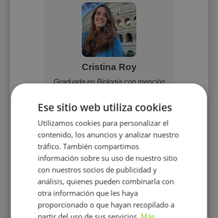
rres
Cristina Roy
Alm
a,
Graduada en Biología con mención
Soy una
vel de la
en Biología Sanitaria, con formación
y en 
y experiencia en investigación
preci
Ese sitio web utiliza cookies
molecular aplicada a patologías
tra
cardiovasculares. Cuento con
personal
Utilizamos cookies para personalizar el
experiencia en laboratorio y en
las 
contenido, los anuncios y analizar nuestro
técnicas experimentales. Además,
he impartido docencia en Formación
tráfico. También compartimos
Profesional en la rama sanitaria y en
información sobre su uso de nuestro sitio
clases particulares de ESO y
con nuestros socios de publicidad y
Bachillerato.
análisis, quienes pueden combinarla con
15 €/h
otra información que les haya
proporcionado o que hayan recopilado a
partir del uso de sus servicios.
Más