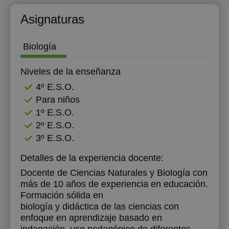
12:00
12:00
12:00
Asignaturas
12:30
12:30
12:30
Biología
13:00
13:00
13:00
Niveles de la enseñanza
13:30
13:30
13:30
4º E.S.O.
14:00
14:00
14:00
Para niños
18:00
18:00
18:00
1º E.S.O.
2º E.S.O.
18:30
18:30
18:30
3º E.S.O.
19:00
19:00
19:00
Detalles de la experiencia docente:
19:30
19:30
19:30
Docente de Ciencias Naturales y Biología con
más de 10 años de experiencia en educación.
20:00
20:00
20:00
Formación sólida en
biología y didáctica de las ciencias con
20:30
20:30
20:30
enfoque en aprendizaje basado en
21:00
21:00
21:00