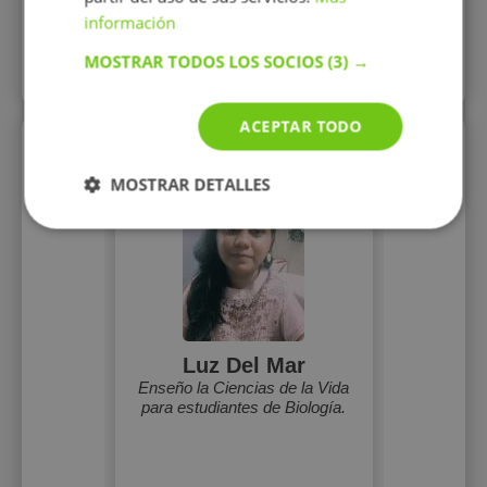
Mostrar perfil
información
MOSTRAR TODOS LOS SOCIOS
(3) →
Más perfiles similares
ACEPTAR TODO
Perfiles vistos
MOSTRAR DETALLES
Luz Del Mar
Enseño la Ciencias de la Vida
para estudiantes de Biología.